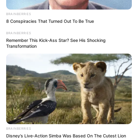
BRAINBERRIES
8 Conspiracies That Turned Out To Be True
BRAINBERRIES
રાજ્યમાં છેલ્લા થોડા દિવસોથી ભારે વરસાદ વરસી રહ્યો
Remember This Kick-Ass Star? See His Shocking
છે. એવામાં હવામાન વિભાગે રાજ્યમાં આજથી 31
Transformation
ઓગસ્ટ સુધી ભારેથી અતિભારે વરસાદની આગાહી કરી
છે. રાજ્યમાં હાલ સર્વત્ર વરસાદ જોવા મળી રહ્યો છે.
એવામાં આજે સૌરાષ્ટ્રના આઠ જિલ્લા સહિત કુલ 13
જિલ્લામાં રેડ એલર્ટ જાહેર હવામાન વિભાગે કર્યું છે.
BRAINBERRIES
Disney’s Live-Action Simba Was Based On The Cutest Lion