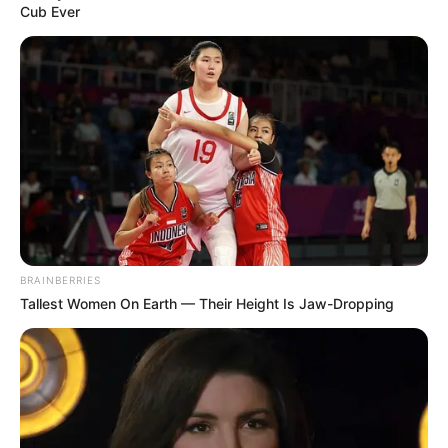
Cub Ever
તેની સાથે તમને જણાવી દઈએ કે, રાજ્યમાં છેલ્લા 24
કલાકમાં 244 તાલુકામાં વરસાદ વરસ્યો છે. એવામાં
હવામાન વિભાગે આજે સૌરાષ્ટ્રના કચ્છ, મોરબી,
BRAINBERRIES
સુરેન્દ્રનગર, જામનગર, રાજકોટ, દેવભૂમિ દ્વારકા,
Tallest Women On Earth — Their Height Is Jaw-Dropping
જૂનાગઢ, પોરબંદર જિલ્લામાં, દાહોદ, પંચમહાલ, તાપી,
નવસારી, અને વલસાડ જિલ્લામાં અતિભારે વરસાદના
લીધે રેડ એલર્ટ જાહેર કર્યું છે.
Related Articles