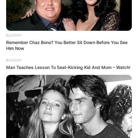
BUZZDAY
Remember Chaz Bono? You Better Sit Down Before You See
Him Now
Tags
Breking News
Latest News
Rain
Rain News
BUZZDAY
Varsad News
Weather News
વરસાદ
Man Teaches Lesson To Seat-Kicking Kid And Mom – Watch!
અમારી યુટ્યુબ ચેનલ ને Subscribe કરો
Latest News