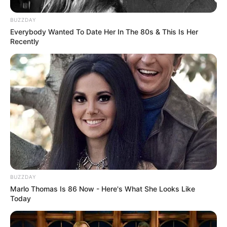
અમદાવાદમાં મેયરને જોતા જ 3 દિવસથી પાણીમાં
રહેલા લોકોનો બાટલો ફાટ્યો
BUZZDAY
Everybody Wanted To Date Her In The 80s & This Is Her
2 weeks ago
Recently
‘વિદ્યાર્થીઓને મારવાનો આદેશ કોણે આપ્યો, પેલેટ
ગનનો ઉપયોગ કરવાની મંજુરી કોણે આપી? રાહુલ
ગાંધીએ અમિત શાહને પત્ર લખ્યો
2 weeks ago
કેનેડામાં કાર અકસ્માતમાં અમદાવાદના કોમ્પ્યુટર
એન્જિનિયરનું મોત
2 weeks ago
પેપર લીક વિરુદ્ધ કાલે નવું બિલ આવી શકે છે, 10
વર્ષની જેલ અને 10 કરોડ સુધીના દંડની જોગવાઈ
2 weeks ago
BUZZDAY
Marlo Thomas Is 86 Now - Here's What She Looks Like
મોદીએ રાતે 12 વાગ્યે વીડિયો મેસેજ જાહેર કરીને
Today
કહ્યું, પેપર લીક પર કડક નિર્ણય લેવાશે
2 weeks ago