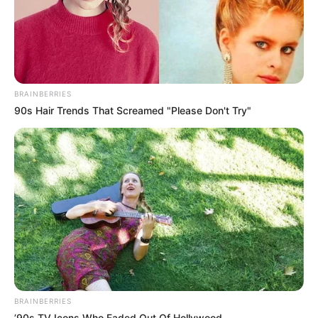
BRAINBERRIES
90s Hair Trends That Screamed "Please Don't Try"
BRAINBERRIES
’90s TV Icons Who Faded Out Of Hollywood