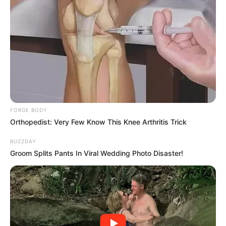
FORGE BODY
Orthopedist: Very Few Know This Knee Arthritis Trick
BUZZDAY
Groom Splits Pants In Viral Wedding Photo Disaster!
પ્રાપ્ત માહિતી અનુસાર, અમદાવાદ શહેરના હાથિજણ
વિસ્તાર ખાતે આવેલ રાધેશ્યામ હાઉસિંગ બોર્ડ માં વસવાટ