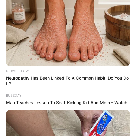
NERVE FLOW
Neuropathy Has Been Linked To A Common Habit. Do You Do
It?
BUZZDAY
Man Teaches Lesson To Seat-Kicking Kid And Mom – Watch!
Tags
Gujarat
Gujarat News
Kheda
Kheda News
ડૂબી જવાથી મોત
મેશ્વો કેનાલ