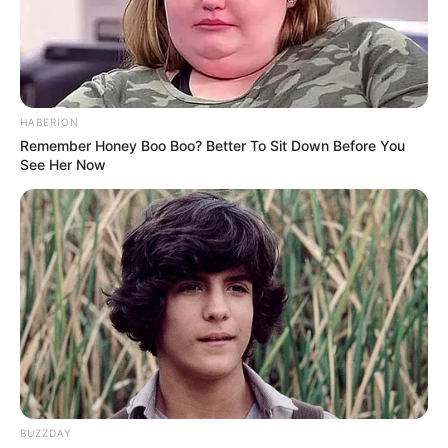
પડ્યું હતું. અને ઘટનાસ્થળ પર ગમગીની વ્યાપી ગઇ
હતી.
HABERION
Remember Honey Boo Boo? Better To Sit Down Before You
See Her Now
BUZZDAY