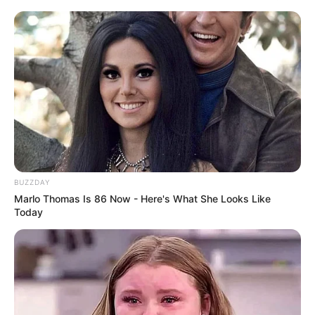
હતી. અને સ્થાનિક તરવૈયાઓની મદદથી પાંચ કલાકની
ભારે જહેમત બાદ કેનાલમાં ગુમ થયેલા બંને કિશોરોની
મૃતદેહ કેનાલમાંથી મળી આવ્યા હતા.
Related Articles
વડોદરામાં TVS ના શો રૂમમાં લાગી ભયંકર આગ,
250 વાહનો બળીને થયા ખાખ
September 8, 2024
રાજકોટમાં એક વ્યક્તિએ મહિલાને માર્યા લાફા,
BUZZDAY
ભાગીદારીના મામલામાં કરી લાફાવાળી….
Marlo Thomas Is 86 Now - Here's What She Looks Like
September 8, 2024
Today
નોંધનીય છે કે, આ ઘટનાની જાણ થતાં જ મૃત્યુ પામેલ
બંને કિશોરોના માતા-પિતા તાત્કાલિક અસરથી
ઘટનાસ્થળ પર દોડી આવ્યા હતા. ત્યારે બંને કિશોરોના
મૃતદેહો જોઈને તેમના માતા પિતા પર દુઃખનું આભ ફાટી