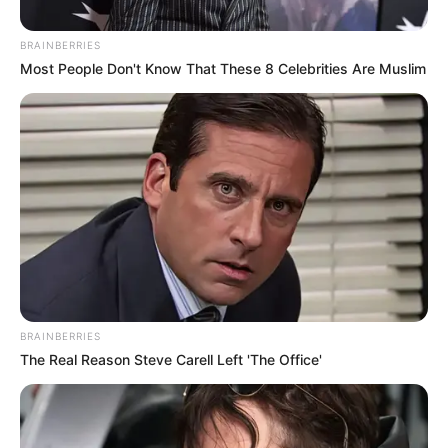
BRAINBERRIES
Most People Don't Know That These 8 Celebrities Are Muslim
ગુજરતમાં છેલ્લા થોડા દિવસોથી વરસાદી માહોલ બન્યો
છે. તેની સાથે હવામાન વિભાગ દ્વારા ભારે અતિભારે
વરસાદ વરસવાની આગાહી કરવામાં આવી છે. એવામાં
હવામાન નિષ્ણાત અંબાલાલ પટેલ દ્વારા વરસાદને લઈને
મોટી આગાહી કરવામાં આવી છે. ગુજરાતમાં આગામી બે
દિવસમાં ભારે વરસાદ જોવા મળી શકે છે.
BRAINBERRIES
The Real Reason Steve Carell Left 'The Office'