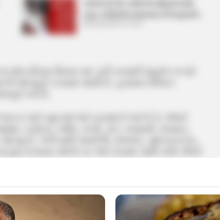
રાજકોટમાં એક વ્યક્તિએ મહિલાને માર્યા
લાફા, ભાગીદારીના મામલામાં કરી લાફાવાળી….
September 8, 2024
ના થોડા દિવસ વિરામ બાદ ફરી વરસાદી માહોલ બન્યો
સાદની આગાહી કરવામાં આવી છે. હવામાન વિભાગ
ગાહી કરી છે.
 ભરૂચ અને સુરતમાં ભારે વરસાદને લઈને રેડ એલર્ટ
દ, વડોદરા, નર્મદા, તાપી, ડાંગ, નવસારી, વલસાડ,
્યું છે. તેની સાથે અમરેલી, રાજકોટ, સુરેન્દ્રનગર,
ાં છુટા છવાયા સ્થળો પર ભારે વરસાદ સાથે યલો એલર્ટ
ા, નવસારી, વલસાડ, દમણ અને દાદરા નગર હવેલીમાં
પવામાં આવ્યું છે. જ્યારે મોરબી, સુરેન્દ્રનગર,
ાપી અને ડાંગ માં છૂટા છવાયા સ્થળોએ ભારે વરસાદ