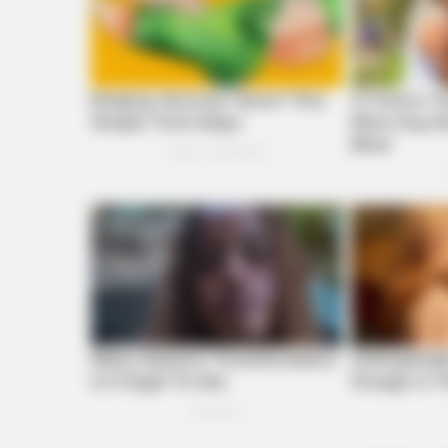
Suddenly, The Lawn Shakes Like 
Bursts Open