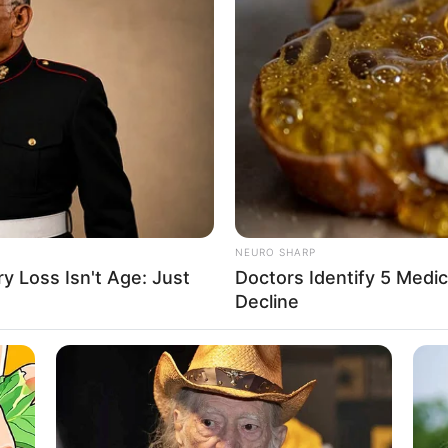
ેમ્બરના રોજ કચ્છ, પાટણ, બનાસકાંઠા, નવસારી, વલસાડ,
ળોએ ભારે વરસાદને યલો એલર્ટ આપવામાં આવ્યું છે.
મણ અને દાદરા નગર હવેલીમાં છૂટાછવાયા સ્થળોએ ભારે
ી સાથે 7 સપ્ટેમ્બરના રોજ નવસારી, દમણ, દાદરા
ાં ભારે સાથે યલો એલર્ટ આપવામાં આવ્યું છે.
NEURO SHARP
 Loss Isn't Age: Just
Doctors Identify 5 Med
Decline