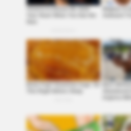
HABERION
A Trail Camera Captures What No
RADAR MEDIA
This Funny Kitten Video Will Make
Laugh Instantly
RADAR MEDIA