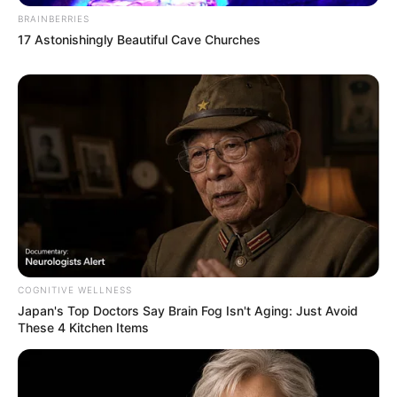
BRAINBERRIES
17 Astonishingly Beautiful Cave Churches
COGNITIVE WELLNESS
Japan's Top Doctors Say Bra​in Fo​g Isn't Aging: Just Avoid
અમારી યુટ્યુબ ચેનલ ને Subscribe કરો
These 4 Kitchen Items