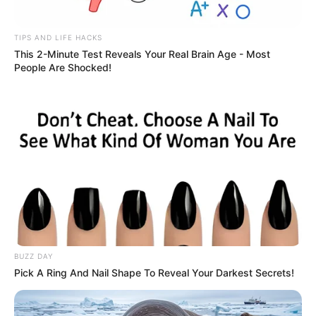
મોદીએ રાતે 12 વાગ્યે વીડિયો મેસેજ જાહેર કરીને
કહ્યું, પેપર લીક પર કડક નિર્ણય લેવાશે
2 weeks ago
TIPS AND LIFE HACKS
This 2-Minute Test Reveals Your Real Brain Age - Most
People Are Shocked!
Categories
Gujarat
3,834
India
2,164
News
1,078
Astrology
521
International
475
health
463
Ajab Gajab
359
BUZZ DAY
Politics
322
Pick A Ring And Nail Shape To Reveal Your Darkest Secrets!
Bollywood
239
Crime
189