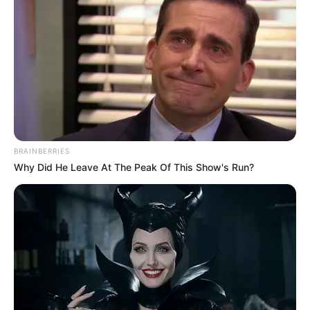
Related Articles
BRAINBERRIES
Why Did He Leave At The Peak Of This Show's Run?
અમદાવાદમાં મેયરને જોતા જ 3 દિવસથી પાણીમાં
રહેલા લોકોનો બાટલો ફાટ્યો
2 Weeks Ago
‘વિદ્યાર્થીઓને મારવાનો આદેશ કોણે આપ્યો, પેલેટ
ગનનો ઉપયોગ કરવાની મંજુરી કોણે આપી? રાહુલ
ગાંધીએ અમિત શાહને પત્ર લખ્યો
2 Weeks Ago