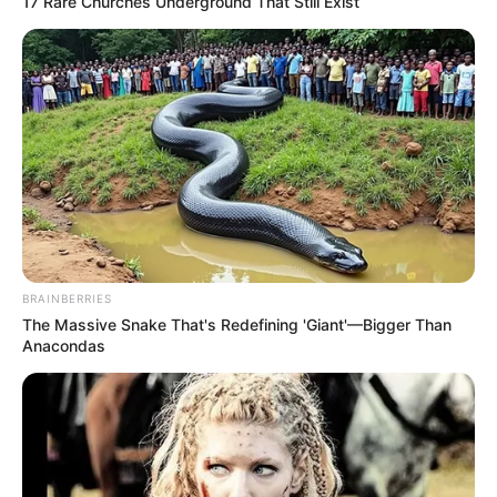
17 Rare Churches Underground That Still Exist
BRAINBERRIES
The Massive Snake That's Redefining 'Giant'—Bigger Than
Anacondas