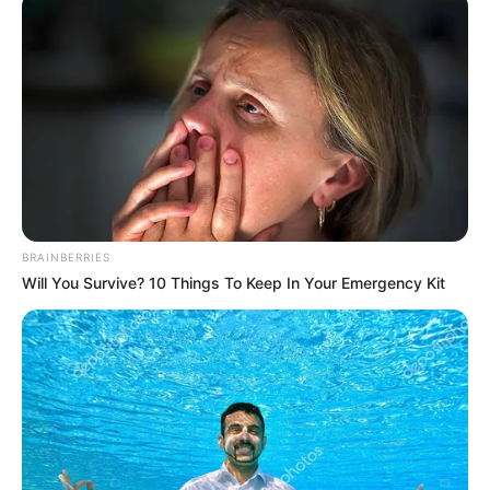
છતાં જો મોદી સાહેબે ભીડ ભેગી કરવી જ હોય તો
ગુજરાતના દરેક શહેરોમાંથી ભાજપના કાર્યકર્તા ને
બસમમાં ભરીને લઇ આવવા જોઈ.ભૂતકાળમાં થયેલા
કાર્યક્રમોને જોતા તો સાહેબ આવું જ કરશે અને લાવશે
પણ શેમાં? ગુજરાતની એસટી બસ છે જ ને ભાઈ..!
300-400 બસ ફેરા કરવા મૂકી દેશે જે ભૂતકાળમાં પણ
મૂકી ચુક્યા છે.
BRAINBERRIES
Will You Survive? 10 Things To Keep In Your Emergency Kit