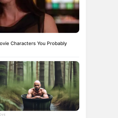
ovie Characters You Probably
LOVE