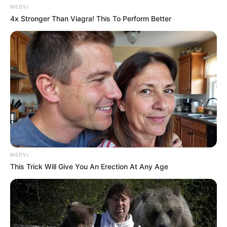
MEDVI
4x Stronger Than Viagra! This To Perform Better
MEDVI
This Trick Will Give You An Erection At Any Age