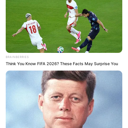
BRAINBERRIES
Think You Know FIFA 2026? These Facts May Surprise You
જાણકારી મુજબ, સુરત જિલ્લાના પાંડેસરામાં 10 વર્ષના
બાળક દ્વારા ગળે ફાંસો ખાઇ આપઘાત કરવામાં આવ્યો
હતો. જેમાં રિલ્સ જોતા બે ભાઈઓ વચ્ચે ઝઘડો થયો
હતો આ વાતનું માઠું લાગતા ભાઈ યશ ગુપ્તા દ્વારા બાજુ
ની રૂમમાં જઈ ગળે ફાંસો ખાઈને આપઘાત કરી લેવામાં
આવ્યો હતો.