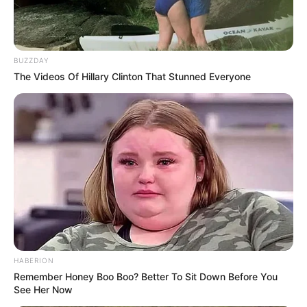
BUZZDAY
The Videos Of Hillary Clinton That Stunned Everyone
Tags
Breking News
Gujarat
Gujarat News
Latest News
આપઘાત
સુરત
HABERION
અમારી યુટ્યુબ ચેનલ ને Subscribe કરો
Remember Honey Boo Boo? Better To Sit Down Before You
See Her Now