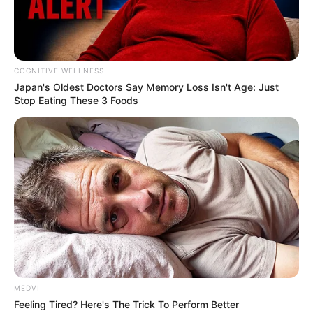
મોદીએ રાતે 12 વાગ્યે વીડિયો મેસેજ જાહેર કરીને
કહ્યું, પેપર લીક પર કડક નિર્ણય લેવાશે
2 weeks ago
COGNITIVE WELLNESS
Japan's Oldest Doctors Say Me​mory Lo​ss Isn't Age: Just
Stop Eating These 3 Foods
Categories
Gujarat
3,834
India
2,164
News
1,078
Astrology
521
International
475
health
463
Ajab Gajab
359
MEDVI
Politics
322
Feeling Tired? Here's The Trick To Perform Better
Bollywood
239