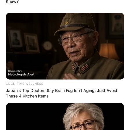
Knew?
COGNITIVE WELLNESS
Japan's Top Doctors Say Bra​in Fo​g Isn't Aging: Just Avoid
These 4 Kitchen Items