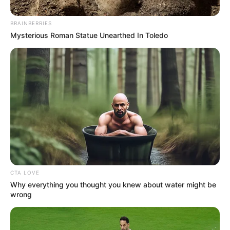
BRAINBERRIES
Mysterious Roman Statue Unearthed In Toledo
રાજ્યમાં સતત આપઘાતની ઘટનાઓમાં વધારો થઈ
રહ્યો છે. એવામાં આજે સુરત શહેર થી આવી જ એક
બાબત સામે આવી છે. જેમાં 10 વર્ષના બાળક દ્વારા
ગળેફાંસો ખાઈને આપઘાત કર્યો હોવાનું સામે આવ્યું છે.
જાણકારી મુજબ, સુરતના પાંડેસરામાં રિલ્સ જોતા બે
ભાઈઓ વચ્ચે ઝઘડો થતા નાના ભાઈ યશ ગુપ્તા દ્વારા
ગળે ફાંસો ખાઈને આપઘાત કરી લીધો હોવાનું સામે
આવ્યું છે.
CTA LOVE
Why everything you thought you knew about water might be
wrong