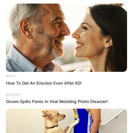
Crime
189
Vadodara
117
Delhi
76
Money
75
Sport
61
Story
60
Uncategorized
56
Gandhinagar
47
MEDVI
How To Get An Erection Even After 60!
Auto
28
Stock Market
BUZZDAY
11
Groom Splits Pants In Viral Wedding Photo Disaster!
Short News
4
Technology
2