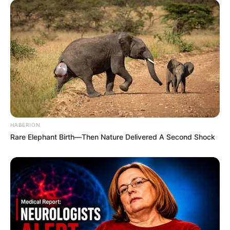
Latest News
અમદાવાદમાં મેયરને જોતા જ 3 દિવસથી પાણીમાં
રહેલા લોકોનો બાટલો ફાટ્યો
2 weeks ago
‘વિદ્યાર્થીઓને મારવાનો આદેશ કોણે આપ્યો, પેલેટ
ગનનો ઉપયોગ કરવાની મંજુરી કોણે આપી? રાહુલ
HABERION
ગાંધીએ અમિત શાહને પત્ર લખ્યો
Rare Elephant Birth—Then Nature Delivered A Second Shock
2 weeks ago
કેનેડામાં કાર અકસ્માતમાં અમદાવાદના કોમ્પ્યુટર
એન્જિનિયરનું મોત
2 weeks ago
પેપર લીક વિરુદ્ધ કાલે નવું બિલ આવી શકે છે, 10
વર્ષની જેલ અને 10 કરોડ સુધીના દંડની જોગવાઈ
2 weeks ago