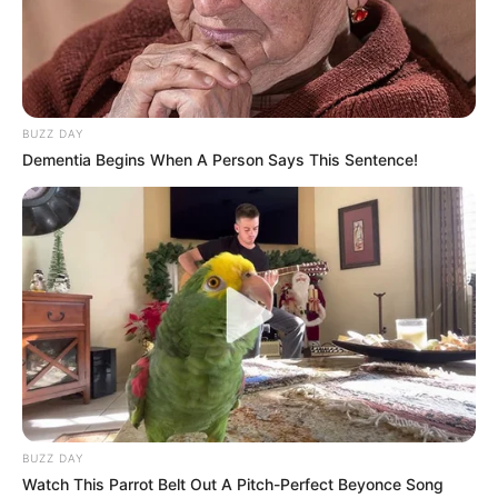
BUZZ DAY
Dementia Begins When A Person Says This Sentence!
BUZZ DAY
Watch This Parrot Belt Out A Pitch-Perfect Beyonce Song