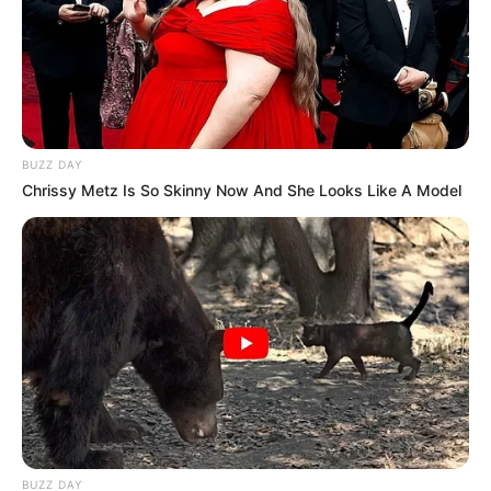
BUZZ DAY
Chrissy Metz Is So Skinny Now And She Looks Like A Model
BUZZ DAY