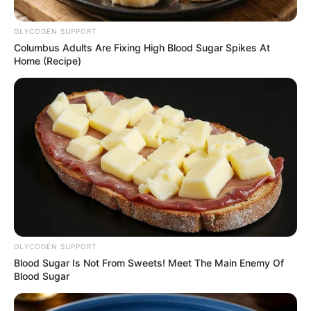
GLYCOGEN SUPPORT
Columbus Adults Are Fixing High Blood Sugar Spikes At
Home (Recipe)
રાજ્યમાં સતત આપઘાતની ઘટનાઓમાં વધારો થઈ
રહ્યો છે. તેને લઈને અવારનવાર ઘટનાઓ સામે આવતી
રહી છે. જ્યારે આજે આવી જ એક બાબત જામનગરથી
સામે આવી છે. જામનગરના દરેડ વિસ્તારમાં રહેનારા
પરપ્રાતિય પરિવારના નવ વર્ષના બાળક દ્વારા ઘરે ગળે
ફાંસો ખાઈને આપઘાત કરી લીધો હોવાની ઘટના સામે
આવી છે.
GLYCOGEN SUPPORT
Blood Sugar Is Not From Sweets! Meet The Main Enemy Of
Blood Sugar