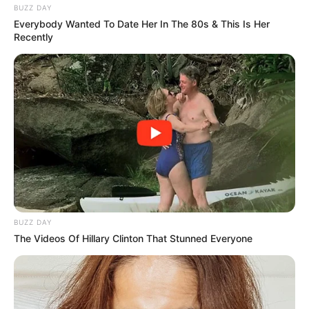
BUZZ DAY
Everybody Wanted To Date Her In The 80s & This Is Her
Recently
BUZZ DAY
The Videos Of Hillary Clinton That Stunned Everyone