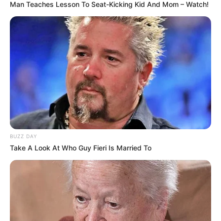
Man Teaches Lesson To Seat-Kicking Kid And Mom – Watch!
BUZZ DAY
Take A Look At Who Guy Fieri Is Married To