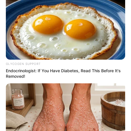
આ ઘટનાને લઈને જણાવી દઈએ કે, મૂળ મધ્યપ્રદેશના
વતની અને જામનગર નજીક દરેડમાં રહેનાર અને
મજૂરી કામ કરતા કોમલ કુમાર જાટવ ના પુત્ર દ્વારા ગળે
ફાંસો ખાઈને આપઘાત કરી લેવામાં આવ્યો હતો.
Related Articles
વડોદરામાં TVS ના શો રૂમમાં લાગી ભયંકર આગ,
GLYCOGEN SUPPORT
250 વાહનો બળીને થયા ખાખ
Endocrinologist: If You Have Diabetes, Read This Before It's
September 8, 2024
Removed!
રાજકોટમાં એક વ્યક્તિએ મહિલાને માર્યા લાફા,
ભાગીદારીના મામલામાં કરી લાફાવાળી….
September 8, 2024
જાણકારી મુજબ, કોમલ કુમાર જાટવ ના નવ વર્ષના
પુત્ર લક્કી દ્વારા ઘરે ગળે ફાંસો ખાઈ લેતા બાળક ને