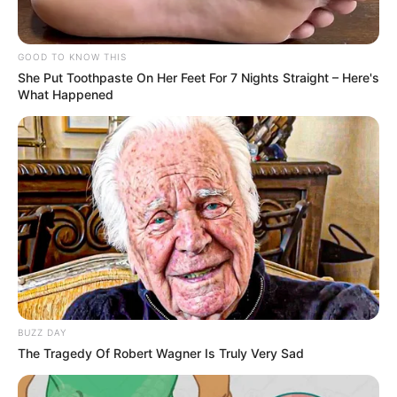
GOOD TO KNOW THIS
She Put Toothpaste On Her Feet For 7 Nights Straight – Here's
What Happened
Tags
Guajrat
Gujarat News
Latest News
આપઘાત
અમારી યુટ્યુબ ચેનલ ને Subscribe કરો
BUZZ DAY
Latest News
The Tragedy Of Robert Wagner Is Truly Very Sad
અમદાવાદમાં મેયરને જોતા જ 3 દિવસથી પાણીમાં