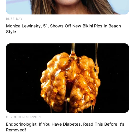
Categories
Gujarat
3,834
BUZZ DAY
Monica Lewinsky, 51, Shows Off New Bikini Pics In Beach
India
2,164
Style
News
1,078
Astrology
521
International
475
health
463
Ajab Gajab
359
Politics
322
Bollywood
239
Crime
189
Vadodara
117
GLYCOGEN SUPPORT
Endocrinologist: If You Have Diabetes, Read This Before It's
Delhi
76
Removed!
Money
75