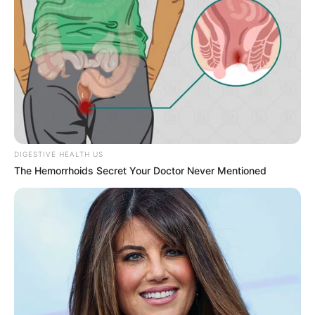
રહેલા લોકોનો બાટલો ફાટ્યો
2 weeks ago
‘વિદ્યાર્થીઓને મારવાનો આદેશ કોણે આપ્યો, પેલેટ
ગનનો ઉપયોગ કરવાની મંજુરી કોણે આપી? રાહુલ
ગાંધીએ અમિત શાહને પત્ર લખ્યો
2 weeks ago
કેનેડામાં કાર અકસ્માતમાં અમદાવાદના કોમ્પ્યુટર
એન્જિનિયરનું મોત
DIGESTIVE HEALTH US
2 weeks ago
The Hemorrhoids Secret Your Doctor Never Mentioned
પેપર લીક વિરુદ્ધ કાલે નવું બિલ આવી શકે છે, 10
વર્ષની જેલ અને 10 કરોડ સુધીના દંડની જોગવાઈ
2 weeks ago
મોદીએ રાતે 12 વાગ્યે વીડિયો મેસેજ જાહેર કરીને
કહ્યું, પેપર લીક પર કડક નિર્ણય લેવાશે
2 weeks ago