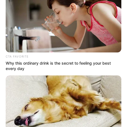
CTA FAVORITE
Why this ordinary drink is the secret to feeling your best
every day
નોંધનીય છે કે, અમદાવાદ શહેરમાં ગાયકવાડ હવેલી