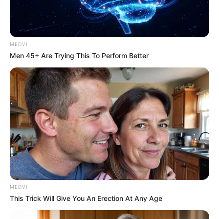
MEDVI
Men 45+ Are Trying This To Perform Better
Tags
Ahmedabad
Ahmedabad News
Gujarat
Gujarat News
આપઘાત
ડો. વૈશાલી જોશી આપઘાત
બી. કે. ખાચર
અમારી યુટ્યુબ ચેનલ ને Subscribe કરો
MEDVI
This Trick Will Give You An Erection At Any Age