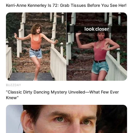
Crime
Kerri-Anne Kennerley Is 72: Grab Tissues Before You See Her!
189
Vadodara
117
Delhi
76
Money
75
Sport
61
Story
60
Uncategorized
56
Gandhinagar
47
Auto
28
BUZZDAY
Stock Market
11
“Classic Dirty Dancing Mystery Unveiled—What Few Ever
Knew"
Short News
4
Technology
2
Copyright 2024, All Rights Reserved | Gujratkhabar.in