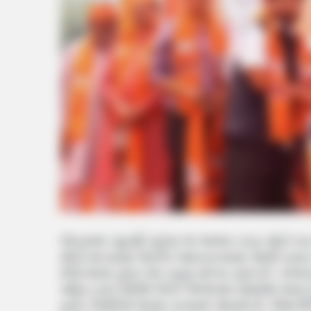
લોકસભા ચૂંટણી પહેલા જ ભાજપ તરફ મોટો દાવ ર
મોટી સંખ્યામા લોકોને આવકારવામાં આવી રહ્ય
મેળો થયો હોય તેમ કહેવું યોગ્ય રહેલ છે. રાજક
સહિત કુલ 2500 લોકો ભાજપમાં સમાવેશ થયા છ
દ્વારા કેસરિયો ધારણ કરવામાં આવ્યો છે. જેમાં