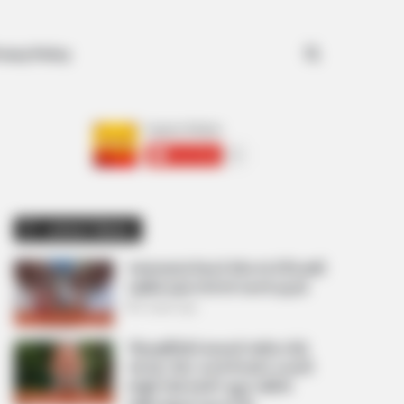
Search for
ivacy Policy
અમારી યુટ્યુબ ચેનલ ને Subscribe કરો
Latest News
અમદાવાદમાં મેયરને જોતા જ 3 દિવસથી
પાણીમાં રહેલા લોકોનો બાટલો ફાટ્યો
2 weeks ago
‘વિદ્યાર્થીઓને મારવાનો આદેશ કોણે
આપ્યો, પેલેટ ગનનો ઉપયોગ કરવાની
મંજુરી કોણે આપી? રાહુલ ગાંધીએ