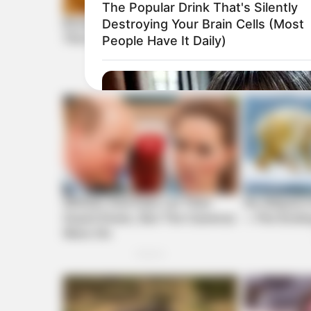
The Popular Drink That's Silently
Destroying Your Brain Cells (Most
People Have It Daily)
BUZZ DAY
She Chose The Wrong T-Shirt For 