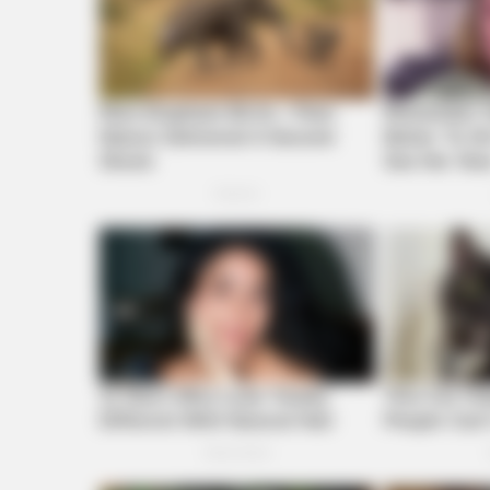
For You
HABERION
A Trail Camera Captures What No
Should See
HABERION
Colorado Elk's Surprising Respons
From Tire