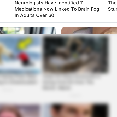
Neurologists Have Identified 7
The 
Medications Now Linked To Brain Fog
Stu
In Adults Over 60
FORGE BODY
Walmart And It's A Feast
Orthopedist: Very Few K