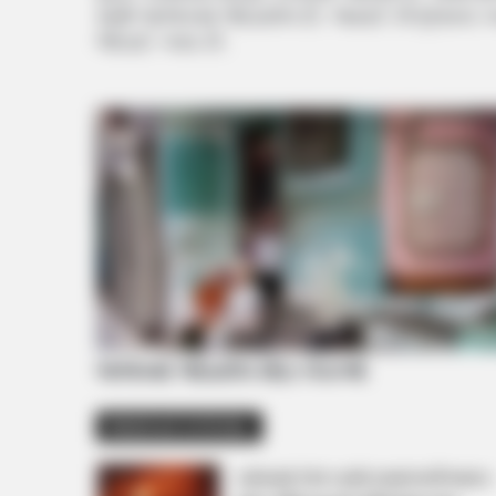
સાથે ભાજપમાં જોડાયેલ છે. જ્યારે કોંગ્રેસના
જોડાઈ ગયા છે.
ભાજપમાં જોડાયેલ મોટા નેતાઓ
Related Articles
વડોદરામાં TVS ના શો રૂમમાં લાગી ભયંકર