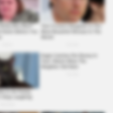
BUZZ DAY
BUZZ 
 One
Remember Lizzie? Take A Deep
Liv
Breath Before You See Her Now
Stu
e After Being Freed