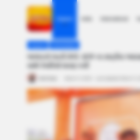
Gujarat
India
International
h
Home
/
Gujarat
/
ભાજપનો ભરતી મેળો : BTP ના રાષ્ટ્રીય અધ્યક
Gujarat
Ahmedabad
ભાજપનો ભરતી મેળો : BTP ના રાષ્ટ્રીય અધ્ય
સાથે કેસરિયો ધારણ કર્યો
Amit Darji
March 11, 2024
Last Updated: March 11,