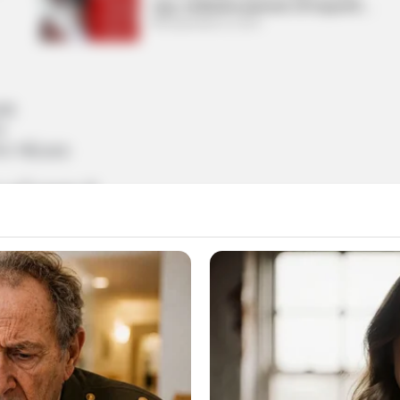
લાફા, ભાગીદારીના મામલામાં કરી લાફાવાળી….
September 8, 2024
ક્ષ
લ
બેન જોડાયા
રહી ચૂક્યા છે
રદેશ પ્રમુખ અર્જુન મોઢવાડિયા અને પૂર્વ ધારાસભ્ય
યો હતો. ત્યારે હવે વધુ એક નેતા ભાજપમાં સામેલ થયા
પાડ્યું છે. BTP પ્રમુખ અને પૂર્વ ધારાસભ્ય મહેશ વસાવા
ંચ મોટા નેતાઓ તથા વિવિધ પાર્ટીના કાર્યકતા સહિત કુલ