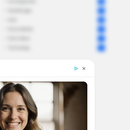
Uncategorized
56
Gandhinagar
47
Auto
28
Stock Market
11
Short News
4
Technology
2