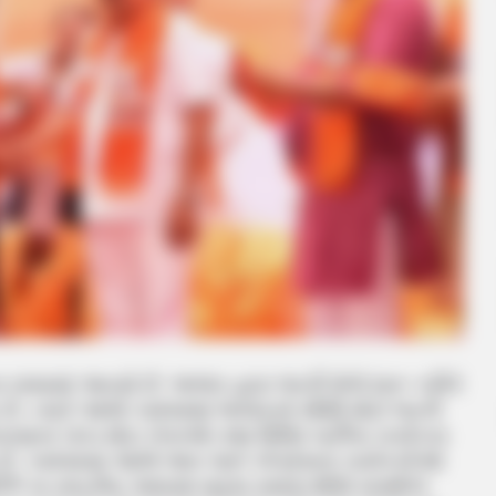
મવામાં આવ્યો છે. ભાજપ દ્વારા ભરતી મેળો શરૂ કરીને
ા છે. ત્યારે આજે કમલમમાં ભાજપનો સૌથી મોટો ભરતી
ારણના પાંચ મોટા નેતાઓ તથા વિવિધ પાર્ટીના કાર્યકતા
ે. કમલમમાં આજે આપ અને કોંગ્રેસના કાર્યકર્તાઓ
 BTP ના રાષ્ટ્રીય અધ્યક્ષ મહેશ વસાવા 800 સમર્થકો