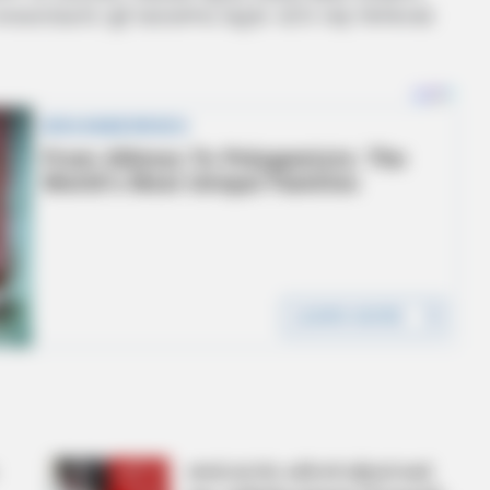
 બનાસકાંઠાના પૂર્વ ધારાસભ્ય મહેશ પટેલ પણ ભાજપમાં
રાજકોટમાં એક વ્યક્તિએ મહિલાને માર્યા