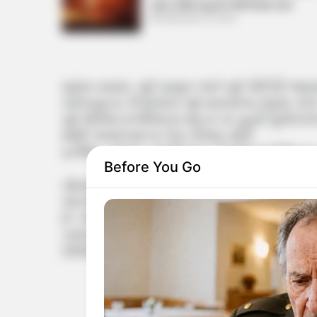
આગ, 250 વાહનો બળીને થયા ખાખ
September 8, 2024
મહેશ વસાવા, પૂર્વ પ્રમુખ અને પૂર્વ બીટીપી અધ્ય
પાલનપુરના કોંગ્રેસના પૂર્વ ધારાસભ્ય મહેશ પટે
પૂર્વ સીએમ છબીલદાસ મહેતા ના પુત્રી સુનીતા
AAP અમદાવાદના નેતા સંજય મોરી
ફતેસિંહ વસાવા, ઝઘડિયાના કોંગ્રેસના ઉમેદવાર 
Before You Go
નોંધનીય છે કે, તાજેતરમાં જ કોંગ્રેસના પૂર્વ પ્
અંબરીશ ડેર દ્વારા કેસરિયો ધારણ કરવામાં આવ્
છે. ભાજપ હવે આદિવાસી વિસ્તારમાં મોટું ગાબડું 
કમલમ ખાતે ભાજપમાં જોડાયેલ છે. તેની સાથે પા
2500 લોકો ભાજપમાં જોડાઈ ગયા છે.