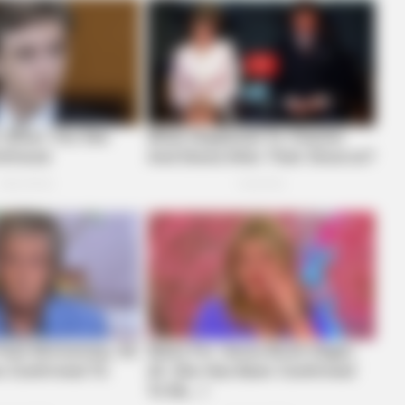
HABERION
Remember Honey Boo Boo
See Her Now