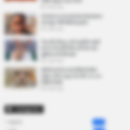
અમિત શાહને પત્ર લખ્યો
2 weeks ago
કેનેડામાં કાર અકસ્માતમાં અમદાવાદના
કોમ્પ્યુટર એન્જિનિયરનું મોત
2 weeks ago
પેપર લીક વિરુદ્ધ કાલે નવું બિલ આવી
શકે છે, 10 વર્ષની જેલ અને 10 કરોડ
સુધીના દંડની જોગવાઈ
2 weeks ago
મોદીએ રાતે 12 વાગ્યે વીડિયો મેસેજ
જાહેર કરીને કહ્યું, પેપર લીક પર કડક
નિર્ણય લેવાશે
2 weeks ago
Categories
Gujarat
3,834