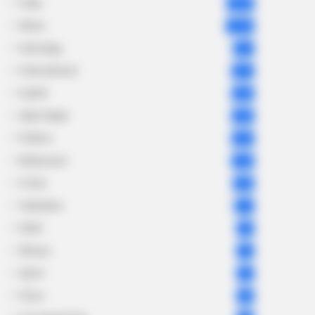
India
2,164
News
1,078
Astrology
521
International
475
health
463
Ajab Gajab
359
Politics
322
Bollywood
239
Crime
189
Vadodara
117
Delhi
76
Money
75
Sport
61
Story
60