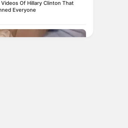
Videos Of Hillary Clinton That
nned Everyone
now This Knee Arthritis Trick