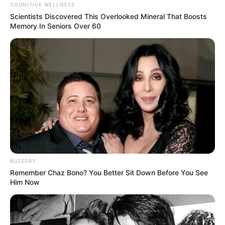
COGNITIVE WELLNESS
Scientists Discovered This Overlooked Mineral That Boosts
Memory In Seniors Over 60
BUZZDAY
Remember Chaz Bono? You Better Sit Down Before You See
Him Now