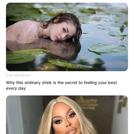
પેપર લીક વિરુદ્ધ કાલે નવું બિલ આવી શકે છે, 10
વર્ષની જેલ અને 10 કરોડ સુધીના દંડની જોગવાઈ
મોદીએ રાતે 12 વાગ્યે વીડિયો મેસેજ જાહેર કરીને
કહ્યું, પેપર લીક પર કડક નિર્ણય લેવાશે
CTA FAVORITE
Why this ordinary drink is the secret to feeling your best
every day