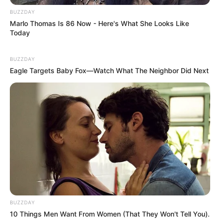
BUZZDAY
Marlo Thomas Is 86 Now - Here's What She Looks Like
Today
BUZZDAY
Eagle Targets Baby Fox—Watch What The Neighbor Did Next
Tags
Bollywood
Bollywood News
Gujarat
Gujarat News
Gujarat Samachar
Gujarati News
Gujarati Samachar
Honey Singh
News
BUZZDAY
10 Things Men Want From Women (That They Won't Tell You).