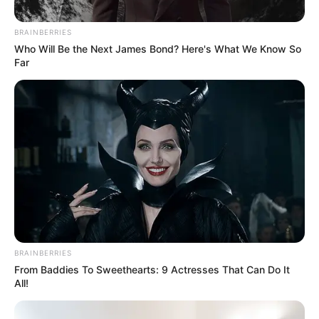
BRAINBERRIES
Who Will Be the Next James Bond? Here's What We Know So
Far
ઘણા સુપરહિટ પાર્ટી ગીતો આપનાર પોપ્યુલર સિંગર અને
રેપર યો યો હની સિંહ ફરી એકવાર ચર્ચામાં આવ્યો છે.
જો કે, આ વખતે ગાયકના લાઈમલાઈટમાં આવવાનું
કારણ તેના કોઈ ગીતને કારણે નથી પરંતુ ફરીવાર તેની
અંગત જિંદગી છે. તમે બધા જાણો છો કે હની સિંહ થોડા
સમય પહેલા પોતાના અંગત જીવનના કારણે ચર્ચામાં
હતો.
BRAINBERRIES
From Baddies To Sweethearts: 9 Actresses That Can Do It
All!