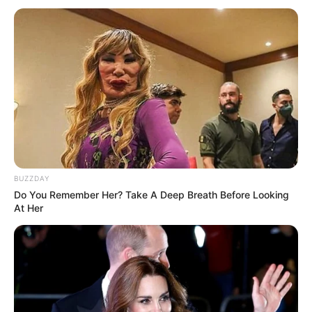
અમારી યુટ્યુબ ચેનલ ને Subscribe કરો
Latest News
અમદાવાદમાં મેયરને જોતા જ 3 દિવસથી પાણીમાં
રહેલા લોકોનો બાટલો ફાટ્યો
2 weeks ago
BUZZDAY
Do You Remember Her? Take A Deep Breath Before Looking
At Her
‘વિદ્યાર્થીઓને મારવાનો આદેશ કોણે આપ્યો, પેલેટ
ગનનો ઉપયોગ કરવાની મંજુરી કોણે આપી? રાહુલ
ગાંધીએ અમિત શાહને પત્ર લખ્યો
2 weeks ago
કેનેડામાં કાર અકસ્માતમાં અમદાવાદના કોમ્પ્યુટર
એન્જિનિયરનું મોત
2 weeks ago