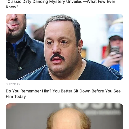
“Classic Dirty Dancing Mystery Unveiled—What Few Ever
Knew"
Ajab Gajab
359
Politics
322
Bollywood
239
Crime
189
Vadodara
117
Delhi
76
Money
75
Sport
61
Story
60
BUZZDAY
Uncategorized
56
Do You Remember Him? You Better Sit Down Before You See
Him Today
Gandhinagar
47
Auto
28
Stock Market
11
Short News
4