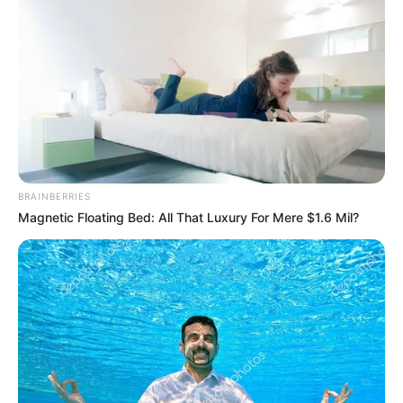
BRAINBERRIES
Magnetic Floating Bed: All That Luxury For Mere $1.6 Mil?
શાલિની તલવારે હની સિંહ પર ઘણા આરોપો લગાવ્યા
હતા તેમની પત્ની શાલિની તલવારે તેમના પર ઘરેલુ
હિંસાનો આરોપ લગાવ્યો હતો. આટલું જ નહીં,
શાલિનીએ કહ્યું હતું કે હની સિંહના ઘણી મહિલાઓ
સાથે ‘કેઝ્યુઅલ સંબંધો’ પણ છે જેના કારણે તે તેનાથી
અલગ થવા માંગે છે. આ સાથે શાલિનીએ સિંગર પર