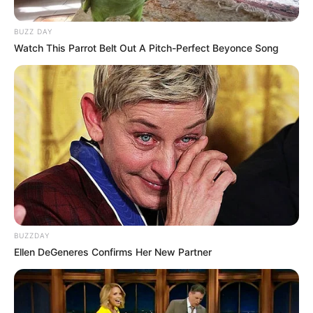
BUZZ DAY
Watch This Parrot Belt Out A Pitch-Perfect Beyonce Song
BUZZDAY
Ellen DeGeneres Confirms Her New Partner