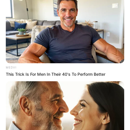
MEDVI
Tags
Gujarat
Gujarat News
Vadodara
Vadodara News
This Trick Is For Men In Their 40's To Perform Better
વડોદરા
અમારી યુટ્યુબ ચેનલ ને Subscribe કરો