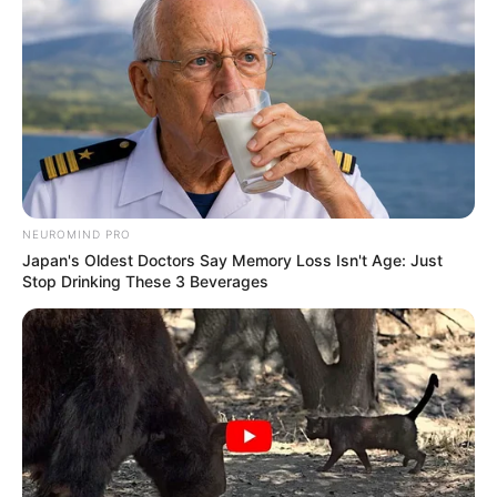
કહ્યું, પેપર લીક પર કડક નિર્ણય લેવાશે
2 weeks ago
Categories
Gujarat
3,834
India
2,164
News
1,078
NEUROMIND PRO
Japan's Oldest Doctors Say Memory Loss Isn't Age: Just
Astrology
521
Stop Drinking These 3 Beverages
International
475
health
463
Ajab Gajab
359
Politics
322
Bollywood
239
Crime
189