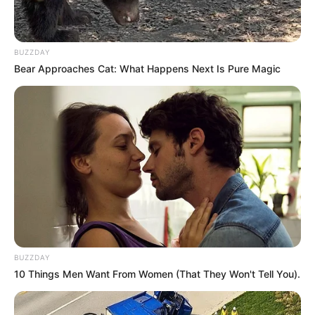
Vadodara
117
Delhi
76
Money
BUZZDAY
75
Bear Approaches Cat: What Happens Next Is Pure Magic
Sport
61
Story
60
Uncategorized
56
Gandhinagar
47
Auto
28
Stock Market
11
Short News
4
Technology
2
BUZZDAY
10 Things Men Want From Women (That They Won't Tell You).
Copyright 2024, All Rights Reserved | Gujratkhabar.in
About us
Contact Us
Disclaimer
Privacy Policy