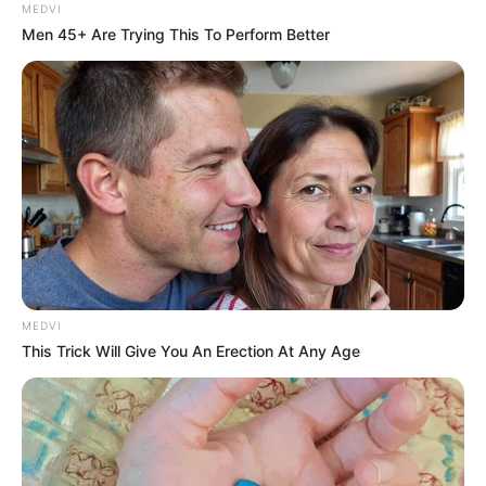
MEDVI
Men 45+ Are Trying This To Perform Better
MEDVI
This Trick Will Give You An Erection At Any Age