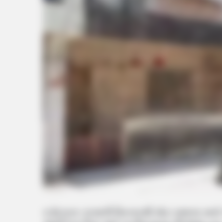
વડોદરાના તરસાલી વિસ્તારથી મોટા સમાચા સામે 