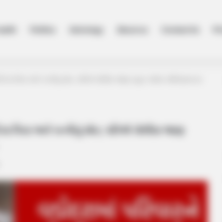
ealth
Politics
Astrology
About us
Contact Us
Pr
ી દેતા પિતા અને પત્નીનું મોત, પતિએ પોલીસ જાણ બહાર બન્નેના અંતિમસંસ્કાર
 દેતા પિતા અને પત્નીનું મોત, પતિએ પોલીસ જાણ