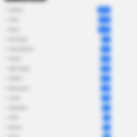
Gujarat
3,834
India
2,164
News
1,078
Astrology
521
International
475
health
463
Ajab Gajab
359
Politics
322
Bollywood
239
Crime
189
Vadodara
117
Delhi
76
Money
75