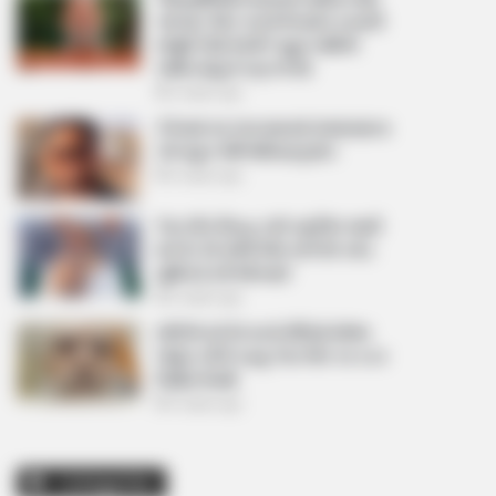
આપ્યો, પેલેટ ગનનો ઉપયોગ કરવાની
મંજુરી કોણે આપી? રાહુલ ગાંધીએ
અમિત શાહને પત્ર લખ્યો
2 weeks ago
કેનેડામાં કાર અકસ્માતમાં અમદાવાદના
કોમ્પ્યુટર એન્જિનિયરનું મોત
2 weeks ago
પેપર લીક વિરુદ્ધ કાલે નવું બિલ આવી
શકે છે, 10 વર્ષની જેલ અને 10 કરોડ
સુધીના દંડની જોગવાઈ
2 weeks ago
મોદીએ રાતે 12 વાગ્યે વીડિયો મેસેજ
જાહેર કરીને કહ્યું, પેપર લીક પર કડક
નિર્ણય લેવાશે
2 weeks ago
Categories