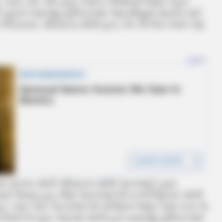
ું. ત્યાર બાદ પતિ દ્વારા બન્નેના પોલીસની જાણ બહાર
ે પુત્રને સયાજી હોસ્પિટલમાં આઇસીયુમાં સારવાર માટે
િવડાનાર પરિવારના મોભી દ્વારા ઝેર પી લેતાં તેમને પણ
ં રહેનાર સોની પરિવારના મોભી ચેતનભાઈ દ્વારા
માં આવ્યું હતું. જેમાં ચેતનભાઈની પત્ની બિંદુબેન સોની
 હતું. ત્યાર બાદ ચેતનભાઈએ પોલીસને જાણ કર્યા વગર જ
 ચેતનભાઈનો પુત્ર આકાશ સોની હાલ સયાજી હોસ્પિટલમાં