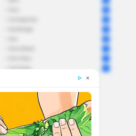
Sport
61
Story
60
Uncategorized
56
Gandhinagar
47
Auto
28
Stock Market
11
Short News
4
Technology
2