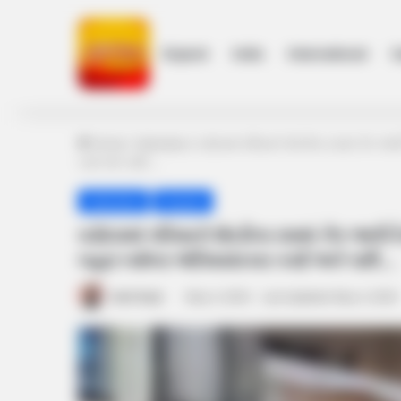
Gujarat
India
International
h
Home
/
Vadodara
/
વડોદરામાં પરિવારને શેરડીના રસમાં ઝેર આપ
કર્યા અને પછી….
Vadodara
Gujarat
વડોદરામાં પરિવારને શેરડીના રસમાં ઝેર આપી
બહાર બન્નેના અંતિમસંસ્કાર કર્યા અને પછી….
Amit Darji
May 4, 2024
Last Updated: May 4, 2024