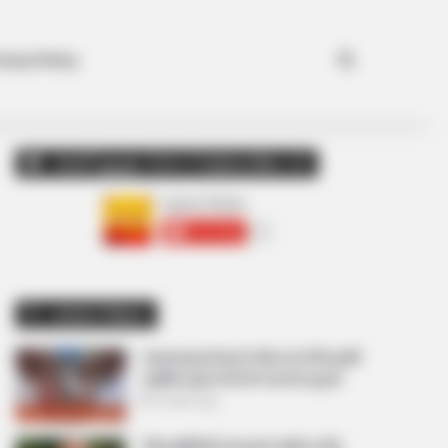
Search for
ivacy Policy
અમારી યુટ્યુબ ચેનલ ને Subscribe કરો
Latest News
અમદાવાદમાં મેયરને જોતા જ 3 દિવસથી
પાણીમાં રહેલા લોકોનો બાટલો ફાટ્યો
2 weeks ago
‘વિદ્યાર્થીઓને મારવાનો આદેશ કોણે