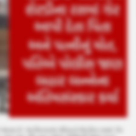
આવ્યા છે. આ વિસ્તારમાં પરિવારને શેરડીના રસમાં ઝેર