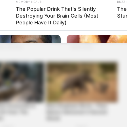
MEMORY HEALTH
BUZZ 
The Popular Drink That's Silently
The 
Destroying Your Brain Cells (Most
Stu
People Have It Daily)
MEMORY HEALTH