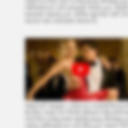
આપી દેતા પિતા અને પત્નીનું મૃત્યુ નીપજ્યું હત
અંતિમસંસ્કાર કરી નાખવામાં અવ્યા હતા. જ્યાર
લાવવામાં આવ્યો હતો. પોલીસ પૂછપરછ પછી ઝેર પ
સારવાર માટે ખસેડવામાં આવ્યા છે.
જાણકારી અનુસાર, વડોદરાના તરસાલી વિસ્તારમા
શેરડીના રસમાં ઝેર ભેળવી પરિવારને પીવડાવી દેવા
અને પિતા મનોહરલાલ સોનીનું મૃત્યુ નીપજ્યું
બન્નેના અંતિમસંસ્કાર કરી દીધા હતા. જ્યારે