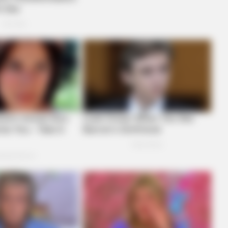
GAMES WAKA
t We All Suspected
Tragedy Of Paul McCart
To Be...!
BUZZDAY
Ohio: Python Ultrasound Unveils
Nightmare Scenario For Locals