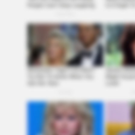
HABERION
Nicole Kidman Finally Admits Wha