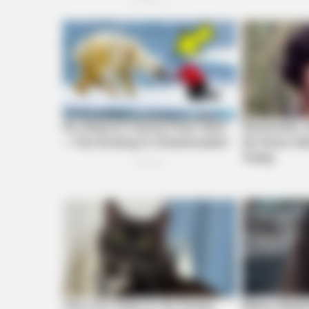
Remember Tiger's Ex-Wife? Try N
See Her Now
HEALTHYREHABCARE
Sandra Bullock's Actual Size Might
Surprise You - Take A Look!