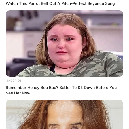
Watch This Parrot Belt Out A Pitch-Perfect Beyonce Song
Gujarat
3,834
India
2,164
News
1,078
Astrology
521
International
475
health
463
Ajab Gajab
359
Politics
322
HABERION
Bollywood
239
Remember Honey Boo Boo? Better To Sit Down Before You
See Her Now
Crime
189
Vadodara
117
Delhi
76
Money
75