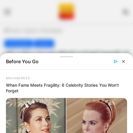
Menu
S
Home
/
Gujarat
/
Ahmedabad
Ahmedabad
Gujarat
પતિ પત્નીના ઝઘડામાં પરિવારો વચ્ચે થઈ મારામારી, તો
Before You Go
પોલીસની કામગીરી પર પણ ઉઠ્યા સવાલ
Amit Darji
June 22, 2023
Last Updated: June 22, 2023
BRAINBERRIES
When Fame Meets Fragility: 6 Celebrity Stories You Won't
Forget