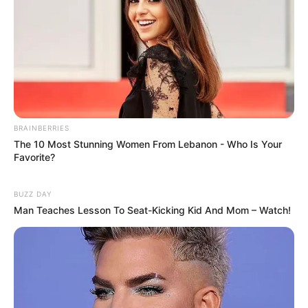
Tags
Ahmedabad
Ahmedabad News
Gujarat
Gujarat News
મારામારી
BRAINBERRIES
The 10 Most Stunning Women From Lebanon - Who Is Your
Favorite?
અમારી યુટ્યુબ ચેનલ ને Subscribe કરો
BUZZ DAY
Man Teaches Lesson To Seat-Kicking Kid And Mom – Watch!
Latest News
અમદાવાદમાં મેયરને જોતા જ 3 દિવસથી પાણીમાં
રહેલા લોકોનો બાટલો ફાટ્યો