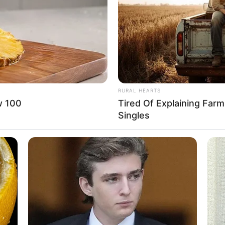
RURAL HEARTS
w 100
Tired Of Explaining Far
Singles