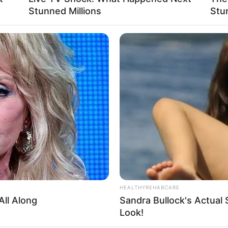
Stunned Millions
Stu
HEALTHYREHABCARE
All Along
Sandra Bullock's Actual 
Look!