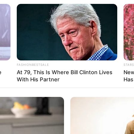
FASHIONBESTSALE
STARS
e
At 79, This Is Where Bill Clinton Lives
New
With His Partner
Has