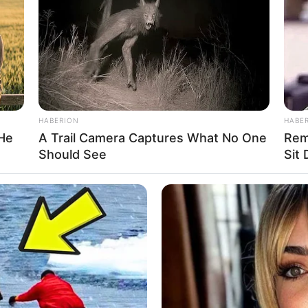
થવાના લીધે વરસાદ વરસવાનો છે. હવામાન વિભાગ દ્વારા
ને દરિયો ન ખેડવાની સુચના આપવામાં આવી છે.
HABERION
HABE
 He
A Trail Camera Captures What No One
Rem
Should See
Sit
રા જણાવવામાં આવ્યું છે કે, ગુજરાતના માથે ડીપ
સાદી માહોલ બન્યો છે. ઓફશોર ટ્રફ અને મોન્સૂન ટ્રફ
છે. આગામી બે દિવસ રાજ્યમાં ગાજવીજ સાથે વરસાદ
ટના માછીમારોને દરિયો ન ખેડવા સૂચના આપવામાં