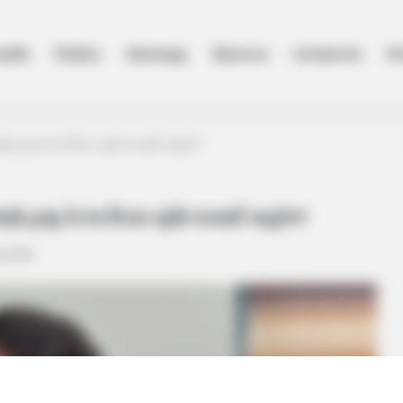
ealth
Politics
Astrology
About us
Contact Us
Pr
ણો હજુ કેટલા દિવસ રહેશે વરસાદી માહોલ?
ણો હજુ કેટલા દિવસ રહેશે વરસાદી માહોલ?
9, 2024