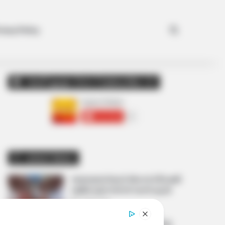
Search for
ivacy Policy
અમારી યુટ્યુબ ચેનલ ને Subscribe કરો
Latest News
અમદાવાદમાં મેયરને જોતા જ 3 દિવસથી
પાણીમાં રહેલા લોકોનો બાટલો ફાટ્યો
2 weeks ago
‘વિદ્યાર્થીઓને મારવાનો આદેશ કોણે