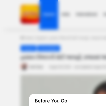
Gujarat
India
International
h
Home
/
Gujarat
/
હવામાન વિભાગની મોટી આગાહી, રાજ્યમાં જા
Gujarat
Ahmedabad
હવામાન વિભાગની મોટી આગાહી, રાજ્યમાં જા
Amit Darji
August 29, 2024
Last Updated: August 2
Before You Go