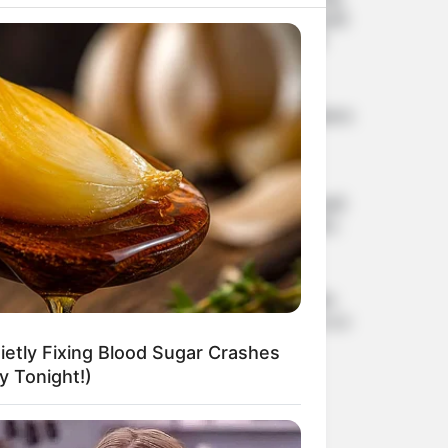
આપ્યો, પેલેટ ગનનો ઉપયોગ કરવાની
મંજુરી કોણે આપી? રાહુલ ગાંધીએ
અમિત શાહને પત્ર લખ્યો
2 weeks ago
કેનેડામાં કાર અકસ્માતમાં અમદાવાદના
કોમ્પ્યુટર એન્જિનિયરનું મોત
2 weeks ago
પેપર લીક વિરુદ્ધ કાલે નવું બિલ આવી
શકે છે, 10 વર્ષની જેલ અને 10 કરોડ
સુધીના દંડની જોગવાઈ
2 weeks ago
મોદીએ રાતે 12 વાગ્યે વીડિયો મેસેજ
જાહેર કરીને કહ્યું, પેપર લીક પર કડક
નિર્ણય લેવાશે
etly Fixing Blood Sugar Crashes
2 weeks ago
 Tonight!)
Categories