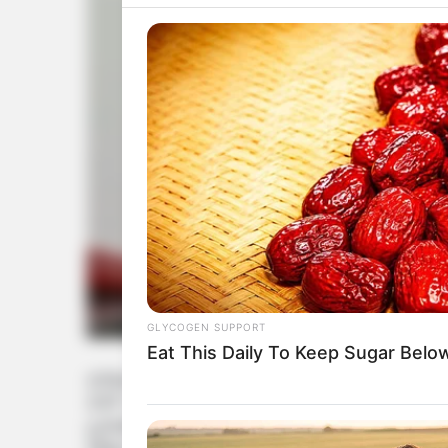
GLYCOGEN SUPPORT
Eat This Daily To Keep Sugar Belo
રાજ્યમાં છેલ્લા થોડા દિવસોથી હાલ વરસાદી મા
237 તાલુકામાં સાર્વત્રિક વરસાદ વરસ્યો છે. 
હવામાન વિભાગ દ્વારા આગાહી કરવામાં આવી છે.