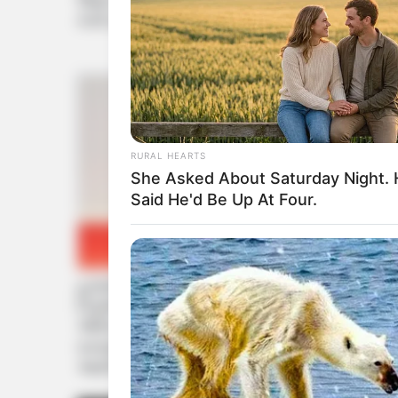
જેમાં મોન્સૂન ટ્રફ અને ઓફશોર ટ્રફ સક્રિય 
તેની સાથે 28, 29 અને 30 ઓગસ્ટના માછીમારો
RURAL HEARTS
She Asked About Saturday Night.
Said He'd Be Up At Four.
હવામાન વિભાગના વૈજ્ઞાનિક રામાશ્રય યાદવ દ્વા
ડિપ્રેશનની સિસ્ટમ સર્જાયેલ હોવાના લીધે વર
એક્ટિવ થવાના લીધે હજુ પણ વરસાદ રહેવાનો 
વરસવાનો છે. તેની સાથે 28, 29 અને 30 ઓગસ્
આવી છે.