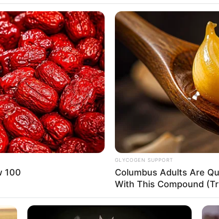
GLYCOGEN SUPPORT
w 100
Columbus Adults Are Qui
With This Compound (Try
હોલ બન્યો છે. એવામાં છેલ્લા 24 કલાકમાં ગુજરાતના
એવામાં હજુ પણ બે દિવસ ભારેથી અતિભારે વરસાદની
 રાજ્યમાં આગામી બે દિવસ ભારે વરસાદ રહેવાનો છે.