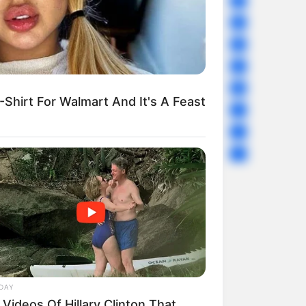
Sport
61
Story
60
Uncategorized
56
Gandhinagar
47
Auto
28
hirt For Walmart And It's A Feast
Stock Market
11
Short News
4
Technology
2
DAY
Videos Of Hillary Clinton That