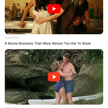
HABERION
6 Movie Moments That Were Almost Too Hot To Show
BUZZ DAY