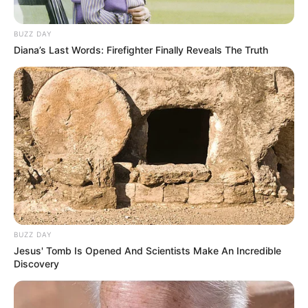
BUZZ DAY
Diana’s Last Words: Firefighter Finally Reveals The Truth
BUZZ DAY
Jesus' Tomb Is Opened And Scientists Make An Incredible
Discovery