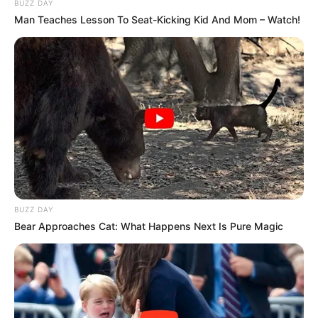
BUZZ DAY
Man Teaches Lesson To Seat-Kicking Kid And Mom – Watch!
BUZZ DAY
Bear Approaches Cat: What Happens Next Is Pure Magic