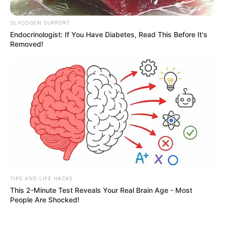
GLYCOGEN SUPPORT
Endocrinologist: If You Have Diabetes, Read This Before It's
Removed!
ગુજરાતમાં હાલ વરસાદી માહોલ બન્યો છે. એવામાં
સૌરાષ્ટ્રમાં મૂસળધાર વરસાદ જોવા મળ્યો છે. જ્યારે
સૌરાષ્ટ્રના અનેક વિસ્તારોમાં ધોધમાર વરસાદ વરસ્યો
છે. તેના લીધે જળબંબાકારની સ્થિતિ ઉભી થઈ છે.
દેવભૂમિ દ્વારકાના ખંભાળિયામાં છેલ્લા બે કલાકમાં પોણા
પાંચ ઈંચ જેટલો વરસાદ વરસ્યો છે. તેના લીધે સમગ્ર
વિસ્તારમાં પાણી ભરાઈ ગયો છે. આ સિવાય હવામાન
વિભાગ દ્વારા સૌરાષ્ટ્ર-કચ્છમાં પૂરને લઈને ચેતવણી
આપવામાં આવી છે.
TIPS AND LIFE HACKS
This 2-Minute Test Reveals Your Real Brain Age - Most
People Are Shocked!