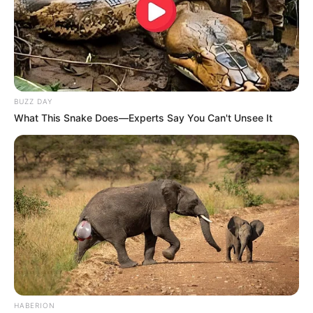
BUZZ DAY
What This Snake Does—Experts Say You Can't Unsee It
Tags
Ambalal Patel
Ambalal Patel Big Prediction
Gujarat
HABERION