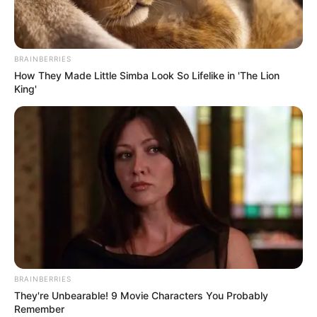
International
475
health
463
Ajab Gajab
359
BRAINBERRIES
Politics
How They Made Little Simba Look So Lifelike in 'The Lion
322
King'
Bollywood
239
Crime
189
Vadodara
117
Delhi
76
Money
75
Sport
61
Story
60
Uncategorized
56
Gandhinagar
47
BRAINBERRIES
They're Unbearable! 9 Movie Characters You Probably
Auto
28
Remember