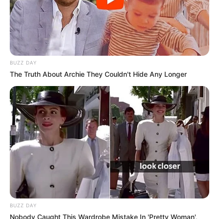
BUZZ DAY
The Truth About Archie They Couldn't Hide Any Longer
BUZZ DAY
Nobody Caught This Wardrobe Mistake In 'Pretty Woman',