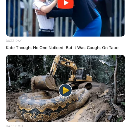
BUZZ DAY
Kate Thought No One Noticed, But It Was Caught On Tape
HABERION