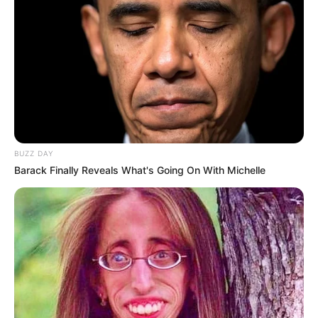
આણંદ અને ખેડામાં હળવાથી ભારે વરસાદ જોવા મળશે.
અમદાવાદ અને ગાંધીનગરમાં હળવાથી ભારે વરસાદની
આગાહી કરવામાં આવી છે.
BUZZ DAY
Barack Finally Reveals What's Going On With Michelle