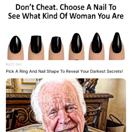
BUZZ DAY
Pick A Ring And Nail Shape To Reveal Your Darkest Secrets!
તેની સાથે હવામાન નિષ્ણાત અંબાલાલ પટેલ દ્વારા
જામનગરમાં બે દિવસ ભારે વરસાદની આગાહી કરવામાં
આવી છે. આ સિવાય દ્વારકા અને પોરબંદરમાં પણ સારો
વરસાદ વરસ્યો છે. પશ્ચિમ સૌરાષ્ટ્રનાં વિસ્તારમાંમાં એક
સિસ્ટમ સક્રીય બની રહી છે તેના લીધે ભારે વરસાદ