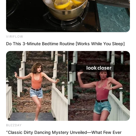
VIRIFLOW
Do This 3-Minute Bedtime Routine [Works While You Sleep]
BUZZDAY
“Classic Dirty Dancing Mystery Unveiled—What Few Ever