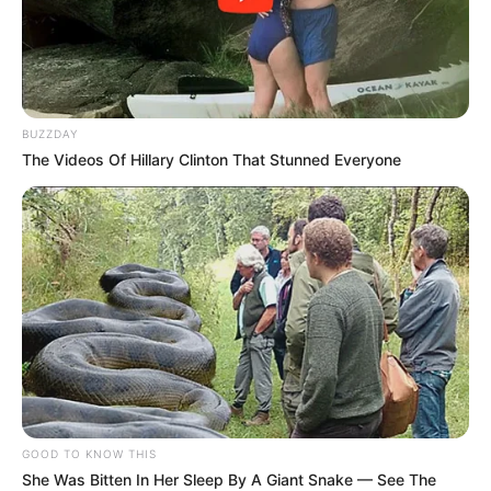
BUZZDAY
The Videos Of Hillary Clinton That Stunned Everyone
GOOD TO KNOW THIS
She Was Bitten In Her Sleep By A Giant Snake — See The