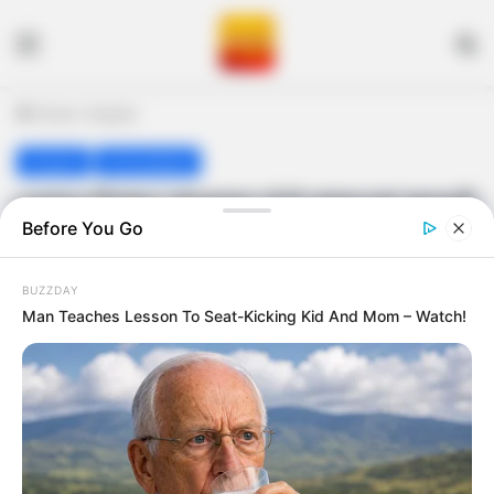
Menu
S
Home
/
Gujarat
Gujarat
Ahmedabad
હવામાન નિષ્ણાત અંબાલાલ પટેલે ગુજરાતમાં આગામી
Before You Go
દિવસોમાં વરસાદ ને લઈને કરી મોટી આગાહી
Amit Darji
July 3, 2024
Last Updated: July 3, 2024
BUZZDAY
Man Teaches Lesson To Seat-Kicking Kid And Mom – Watch!