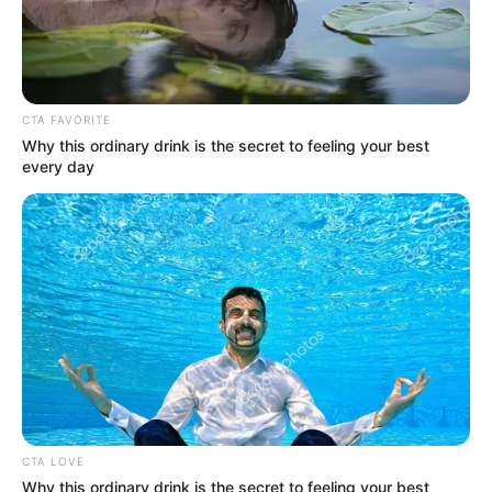
Weather
Weather News
વરસાદ
અમારી યુટ્યુબ ચેનલ ને Subscribe કરો
CTA FAVORITE
Why this ordinary drink is the secret to feeling your best
every day
Latest News
અમદાવાદમાં મેયરને જોતા જ 3 દિવસથી પાણીમાં
રહેલા લોકોનો બાટલો ફાટ્યો
2 weeks ago
‘વિદ્યાર્થીઓને મારવાનો આદેશ કોણે આપ્યો, પેલેટ
ગનનો ઉપયોગ કરવાની મંજુરી કોણે આપી? રાહુલ
ગાંધીએ અમિત શાહને પત્ર લખ્યો
CTA LOVE
2 weeks ago
Why this ordinary drink is the secret to feeling your best