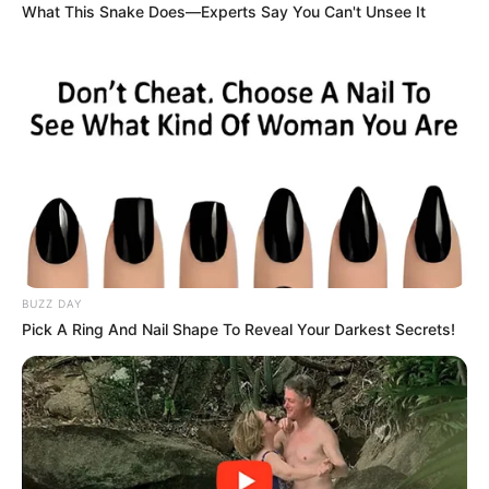
શક્યતા રહેલી છે. જ્યારે બંગાળ ના ઉપસાગર માં
What This Snake Does—Experts Say You Can't Unsee It
તારીખ 6 જુલાઈ અને 8 જુલાઈ એક સિસ્ટમ સક્રિય
બની છે. તે ફરીથી રાજ્યના વિસ્તારોમાં ભારેથી અતિભારે
વરસાદ વરસી શકે છે. આગામી તારીખ 8 થી 16 તારીખ
સુધીમાં રાજ્યના ઘણા વિસ્તારોમાં ભારે અતિભારે વરસાદ
વરસવાની શક્યતા છે.
BUZZ DAY
Pick A Ring And Nail Shape To Reveal Your Darkest Secrets!