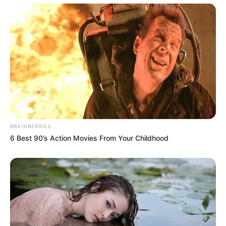
BRAINBERRIES
6 Best 90’s Action Movies From Your Childhood
Tags
Ambalal Patel
Gujarat
Gujarat News
Rain
Rain News