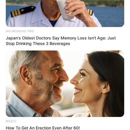
NEUROMIND PRO
રાજ્યમાં ચોમાસું ધીરે-ધીરે હવે બેસી ગયું છે. કેમ કે
Japan's Oldest Doctors Say Memory Loss Isn't Age: Just
રાજ્યમાં છેલ્લા થોડા દિવસોમાં સાર્વત્રિક વરસાદ જોવા
Stop Drinking These 3 Beverages
મળી રહ્યો છે. એવામાં હવામાન નિષ્ણાત અંબાલાલ
પટેલ દ્વારા આગામી દિવસોમાં વરસાદને લઈને મોટી
આગાહી કરી છે. તેમના દ્વારા છ તારીખના મધ્ય
ગુજરાતમાં ભારેથી અતિભારે વરસાદ થવાની સંભાવના
વ્યક્ત કરવામાં આવી છે.
MEDVI
How To Get An Erection Even After 60!