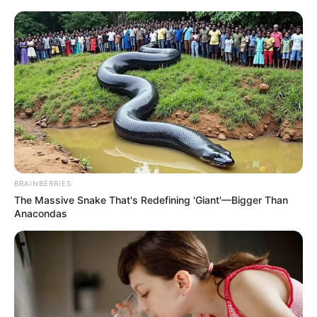
મોદી-ભાજપની થશે શરમજનક હાર
આજે શનિવારે દિલ્હી વિધાનસભાની 70 બેઠકો પર મતદાન બાદ હવે લોકો
આતુરતાથી ચૂંટણીના પરિણામોની રાહ જોઈ રહ્યા છે. આમ આદમી…
Read More »
First
...
840
850
«
858
859
860
»
870
880
...
Last
BRAINBERRIES
The Massive Snake That's Redefining 'Giant'—Bigger Than
Anacondas
Gujarat
અમદાવાદમાં મેયરને જોતા જ 3 દિવસથી પાણીમાં
રહેલા લોકોનો બાટલો ફાટ્યો
2 weeks ago