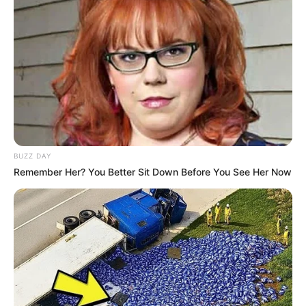
Tags
Gujarat
Gujarat News
Rajkot
Rajkot News
Saurashtra
પુરુષોત્તમ રૂપાલા
રિવાબા
રિવાબા જાડેજા
BUZZ DAY
Remember Her? You Better Sit Down Before You See Her Now
અમારી યુટ્યુબ ચેનલ ને Subscribe કરો
Latest News