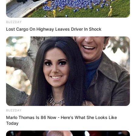
અમદાવાદમાં મેયરને જોતા જ 3 દિવસથી પાણીમાં
રહેલા લોકોનો બાટલો ફાટ્યો
2 weeks ago
BUZZDAY
Lost Cargo On Highway Leaves Driver In Shock
‘વિદ્યાર્થીઓને મારવાનો આદેશ કોણે આપ્યો, પેલેટ
ગનનો ઉપયોગ કરવાની મંજુરી કોણે આપી? રાહુલ
ગાંધીએ અમિત શાહને પત્ર લખ્યો
2 weeks ago
કેનેડામાં કાર અકસ્માતમાં અમદાવાદના કોમ્પ્યુટર
એન્જિનિયરનું મોત
2 weeks ago
પેપર લીક વિરુદ્ધ કાલે નવું બિલ આવી શકે છે, 10
વર્ષની જેલ અને 10 કરોડ સુધીના દંડની જોગવાઈ
2 weeks ago
BUZZDAY
મોદીએ રાતે 12 વાગ્યે વીડિયો મેસેજ જાહેર કરીને
Marlo Thomas Is 86 Now - Here's What She Looks Like
કહ્યું, પેપર લીક પર કડક નિર્ણય લેવાશે
Today
2 weeks ago