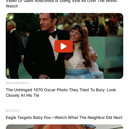
Video Of Giant Anaconda Is Going Viral All Over The World.
Watch
BRAINBERRIES
The Unhinged 1970 Oscar Photo They Tried To Bury: Look
Closely At His Tie
BUZZDAY
Eagle Targets Baby Fox—Watch What The Neighbor Did Next