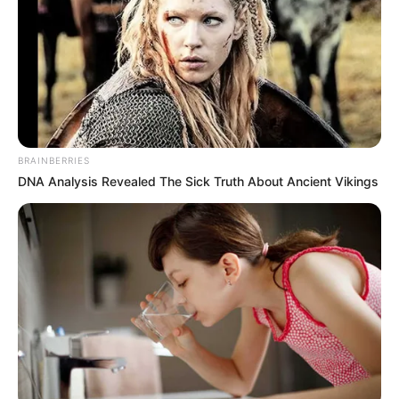
BRAINBERRIES
DNA Analysis Revealed The Sick Truth About Ancient Vikings
જાણકારી મુજબ, ક્ષત્રિય સમાજના આંદોલનને લઇને
ક્રિકેટર રવિન્દ્ર જાડેજાના પત્ની અને જામનગરના
ધારાસભ્ય રિવાબાને સોશિયલ મીડિયા પર ટ્રોલ કરવાનું
શરુ કરવામાં આવ્યું છે. ઇંસ્ટાગ્રામ પર લોકો દ્વારા
રિવાબાને લઇને અનેક કોમેન્ટ કરવામાં આવી રહી છે.
રિવાબા દ્વારા ક્ષત્રિય સમાજ પર રૂપાલાની ટિપ્પણી પર
કોઇ જવાબ આપવામાં ન આવતા લોકો દ્વારા કોમેન્ટ