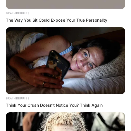
BRAINBERRIES
The Way You Sit Could Expose Your True Personality
રાજકોટ લોકસભા બેઠક પર ભાજપના ઉમેદવાર
પુરુષોત્તમ રૂપાલા દ્વારા રાજપૂત સમાજને લઈને કરવામાં
આવેલ વિવાદિત નિવેદન બાદ તેમનો રાજપૂત સમાજ
દ્વારા સતત વિરોધ કરવામાં આવી રહ્યો છે. એવામાં
ક્ષત્રિય સમાજના આંદોલન વચ્ચે ક્રિકેટર રવિન્દ્ર
જાડેજાના પત્ની અને જામનગરના ભાજપના ધારાસભ્ય
રિવાબા જાડેજાનો સોશિયલ મીડિયા પર વિરોધ કરવાનું
શરુ કરવામાં આવ્યું છે.
BRAINBERRIES
Think Your Crush Doesn't Notice You? Think Again