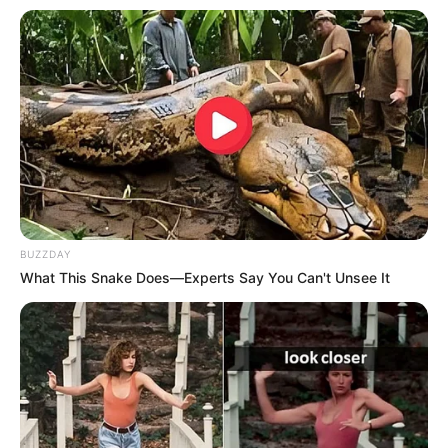
BUZZDAY
What This Snake Does—Experts Say You Can't Unsee It