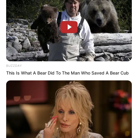
BUZZDAY
This Is What A Bear Did To The Man Who Saved A Bear Cub