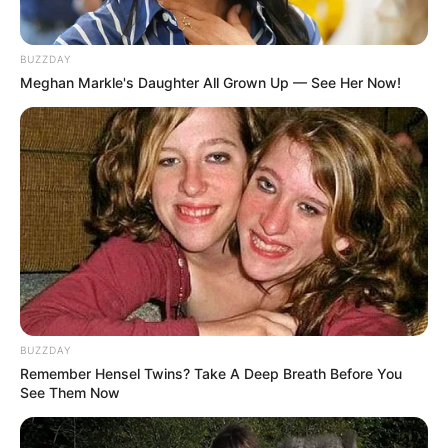
BUZZDAY
Meghan Markle's Daughter All Grown Up — See Her Now!
BUZZDAY
Remember Hensel Twins? Take A Deep Breath Before You
See Them Now