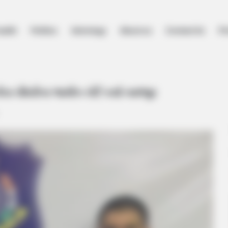
ealth
Politics
Astrology
About us
Contact Us
Pr
ા ચૌધરીના જામીન કોર્ટે કર્યા નામંજુર
ા ચૌધરીના જામીન કોર્ટે કર્યા નામંજુર