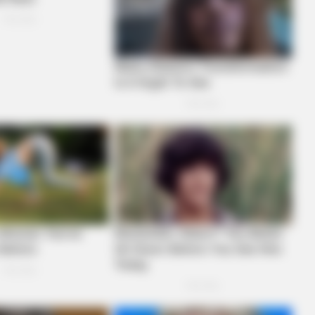
ROOM30
BUZZ 
5 AI Side Hustles Tested For 3
Liv
Months. Here Are The Real Results
Stu