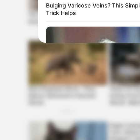
Bulging Varicose Veins? This Simp
Trick Helps
BUZZ DAY
Remember Tiger's Ex-Wife? Try N
See Her Now