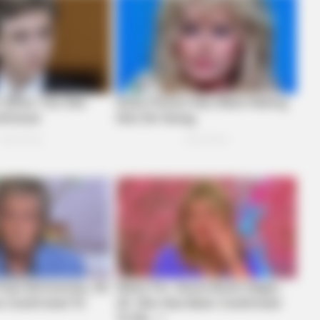
HABERION
Believe Were Caught On
A Trail Camera Capture
BUZZ 
Eag
Wat