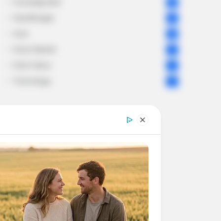
Uncategorized
56
Gandhinagar
47
Auto
28
Stock Market
11
Short News
4
Technology
2