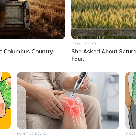
RURAL HEARTS
eet Columbus Country
She Asked About Saturda
Four.
PAINFREE DEVICE
DIGES