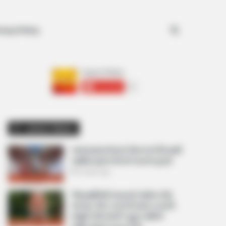
Search for
ivacy Policy
અમારી યુટ્યુબ ચેનલ ને Subscribe કરો
Latest News
અમદાવાદમાં મેયરને જોતા જ 3 દિવસથી
પાણીમાં રહેલા લોકોનો બાટલો ફાટ્યો
2 weeks ago
‘વિદ્યાર્થીઓને મારવાનો આદેશ કોણે
આપ્યો, પેલેટ ગનનો ઉપયોગ કરવાની
મંજુરી કોણે આપી? રાહુલ ગાંધીએ