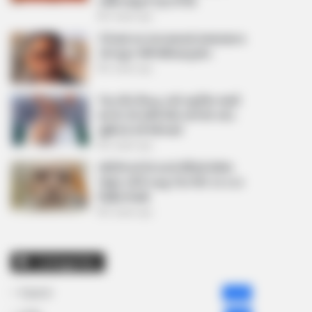
અમિત શાહને પત્ર લખ્યો
2 weeks ago
કેનેડામાં કાર અકસ્માતમાં અમદાવાદના
કોમ્પ્યુટર એન્જિનિયરનું મોત
2 weeks ago
પેપર લીક વિરુદ્ધ કાલે નવું બિલ આવી
શકે છે, 10 વર્ષની જેલ અને 10 કરોડ
સુધીના દંડની જોગવાઈ
2 weeks ago
મોદીએ રાતે 12 વાગ્યે વીડિયો મેસેજ
જાહેર કરીને કહ્યું, પેપર લીક પર કડક
નિર્ણય લેવાશે
2 weeks ago
Categories
Gujarat
3,834