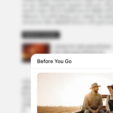
પર કાર ચઢાવી હત્યાનો પ્રયાસ કર્યો હતો. તેમ છ
કારની તપાસ કરી તો તેમાંથી દારૂનો જથ્થો મળી
બીયરના કેન મળી આવ્યા હતા. જ્યારે આ મામલા
કોન્સ્ટેબલ નીતા ચૌધરીની ધરપકડ કરી ગુનો દા
Related Articles
વડોદરામાં TVS ના શો રૂમમાં લાગી ભયંકર
આગ, 250 વાહનો બળીને થયા ખાખ
September 8, 2024
Before You Go
તેની સાથે પોલીસકર્મી નીતા ચૌધરીની વાત કરીએ
મહિલા કોન્સ્ટેબલ સાથે ઝડપાયેલા બુટલેગર પર
હિસ્ટ્રીશીટર બુટલેગર પર હત્યાના પ્રયાસ જેવ
કરનાર યુવરાજ સિંહ સાથે મહિલા પોલીસ કોન્સ્
પોલીસ કોન્સ્ટેબલ નીતા ચૌધરી પૂર્વ કચ્છના ગા
છે