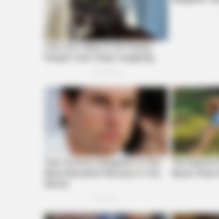
BUZZ DAY
The Videos Of Hillary Clinton That
Stunned Everyone