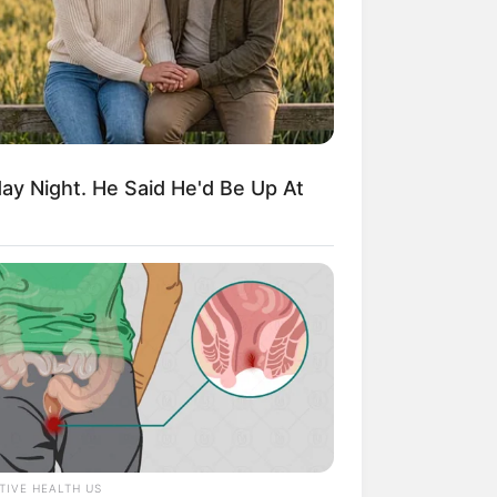
y Night. He Said He'd Be Up At
TIVE HEALTH US