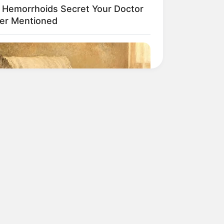
 Hemorrhoids Secret Your Doctor
er Mentioned
When Seniors Say These 3
es)