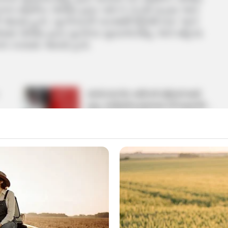
તાં સ્થાનિક પોલીસ દ્વારા બન્ને ને ઝડપી પાડ્યા અને
 આવ્યો હતો. બુટલેગરની કારમાંથી વિદેશી દારૂ અને
માં પોલીસ દ્વારા બુટલેગર યુવરાજ સિંહ અને મહિલા
ખલ કરવામાં આવ્યો હતો.
રાજકોટમાં એક વ્યક્તિએ મહિલાને માર્યા
લાફા, ભાગીદારીના મામલામાં કરી લાફાવાળી….
September 8, 2024
 તો તે અગાઉ પણ સતત વિવાદોમાં રહી ચુક્યા છે.
 ૧૬ થી વધુ ગુનાઓ દાખલ કરવામાં આવેલ છે.
ા ગુના પણ દાખલ કરવામાં આવ્યા છે. દારૂની હેરાફેરી
ટેબલ નીતા ચૌધરી પણ કારમાં રહેલા હતા. જ્યારે મહિલા
ંધીધામમાં CID ક્રાઈમ પોલીસ સ્ટેશનમાં ફરજ પર રહેલા