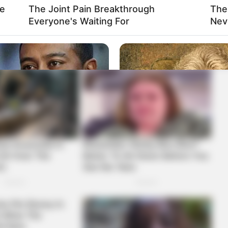
le
The Joint Pain Breakthrough
The
Everyone's Waiting For
Nev
NEURO SHARP
ot To Smile When You
Memory Decline Starts 
Phrases. (See Which On