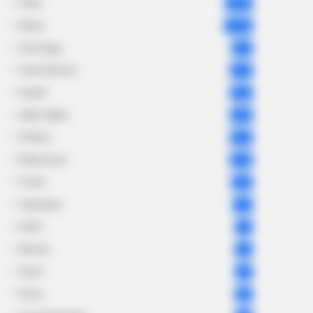
India
2,164
News
1,078
Astrology
521
International
475
health
463
Ajab Gajab
359
Politics
322
Bollywood
239
Crime
189
Vadodara
117
Delhi
76
Money
75
Sport
61
Story
60