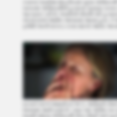
કચ્છનાં ભચાઉમાં થોડા દિવસો પહેલા પોલીસકર
બાબતમાં પોલીસકર્મીની હત્યાનો પ્રયાસ કરનાર 
અટકાયત કરી છે. ભચાઉની નીચલી કોર્ટે હત્યાના
કોન્સ્ટેબલને જામીન આપવામાં આવ્યા હતા. તે 
ફરીથી તેમની ધરપકડ કરવા માટેનો આદેશ આપ્ય
ઘટનાને લઈને જણાવી દઈએ કે, પોલીસની ટીમને 
લાવવામાં આવી રહ્યો છે. ત્યાર બાદ પોલીસ કાર
ભયથી મહિલા પોલીસકર્મી નીતા ચૌધરી અને બુટલ