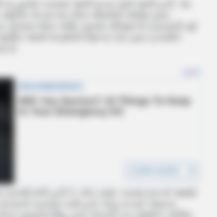
્મી પર હુમલો કરવામાં આવી ઘટના સામે આવી હતી. આ
મહિલા કોન્સ્ટેબલ નીતા ચૌધરીની પોલીસ દ્વારા
 પ્રયાસ જેવા ગંભીર ગુનામાં સીઆઈડી ક્રાઇમની પૂર્વ
જામીન આજે ભચાઉની સેશન્સ કોર્ટ દ્વારા ફગાવીને
ો છે.
બાતમી મળી હતી કે, એક સફેદ કારમાં દારૂનો જથ્થો
 રોકવાનો પ્રયાસ કર્યો હતો પરંતુ પકડાઈ જવાના
ેગર યુવરાજ સિંહ દ્વારા પોતાની કાર સ્થાનિક પોલીસ