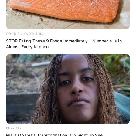
GOOD TO KNOW THIS
STOP Eating These 9 Foods Immediately – Number 4 Is In
Almost Every Kitchen
BUZZDAY
Malia Obama's Transformation Is A Sight To See