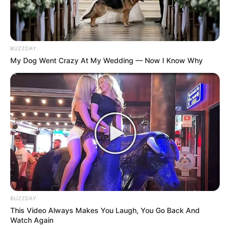
BUZZDAY
My Dog Went Crazy At My Wedding — Now I Know Why
BUZZDAY
This Video Always Makes You Laugh, You Go Back And
Watch Again