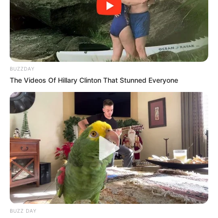
આગાહી કરી છે. પોરબંદર અને જૂનાગઢમાં પણ
અતિભારે વરસાદ વરસવાની આગાહી કરી છે.
BUZZDAY
The Videos Of Hillary Clinton That Stunned Everyone
BUZZ DAY