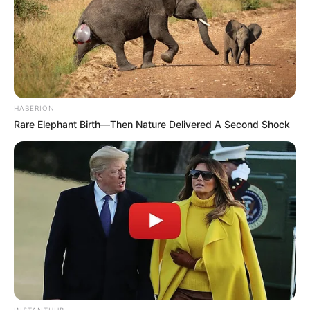
HABERION
Rare Elephant Birth—Then Nature Delivered A Second Shock
INSTANTHUB