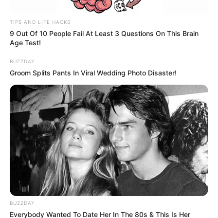
TIPS AND LIFE HACKS
9 Out Of 10 People Fail At Least 3 Questions On This Brain
Age Test!
રાજ્યમાં છેલ્લા થોડા દિવસોથી ભારે વરસાદી વરસી
BUZZDAY
રહ્યો છે. એવામાં હવામાન વિભાગ દ્વારા ગુજરાતમાં
Groom Splits Pants In Viral Wedding Photo Disaster!
વરસાદને લઈને મોટી આગાહી કરવામાં આવી છે.
હવામાન વિભાગ દ્વારા આગામી છ દિવસ રાજ્યમાં
વરસાદ રહેવાની આગાહી કરવામાં આવી છે. તેમ છતાં
છેલ્લા બે દિવસની સરખામણીએ આજે વરસાદનું જોર
ઘટવાનું છે. તેમ છતાં આજે પણ રાજ્યના કેટલાક
જિલ્લાઓમાં ભારે વરસાદનું રેડ એલર્ટ આપવામાં આવેલ
છે. જ્યારે કેટલાક જિલ્લાઓમાં ઓરેન્જ અને યેલો
એલર્ટ અપાયું છે.
BUZZDAY
Everybody Wanted To Date Her In The 80s & This Is Her