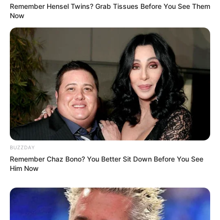
Remember Hensel Twins? Grab Tissues Before You See Them
Now
BUZZDAY
Remember Chaz Bono? You Better Sit Down Before You See
Him Now
Tags
Gujarat
Gujarat News
Latest News
Varsad
Varsad News
વરસાદ