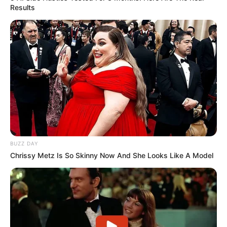
Results
BUZZ DAY
Chrissy Metz Is So Skinny Now And She Looks Like A Model