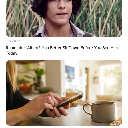
આ ડિપ્રેશન 3 કિ મી ની ઝડપે સતત આગળ વધી રહ્યું
છે.
Related Articles
વડોદરામાં TVS ના શો રૂમમાં લાગી ભયંકર આગ,
BUZZDAY
250 વાહનો બળીને થયા ખાખ
Remember Albert? You Better Sit Down Before You See Him
September 8, 2024
Today
રાજકોટમાં એક વ્યક્તિએ મહિલાને માર્યા લાફા,
ભાગીદારીના મામલામાં કરી લાફાવાળી….
September 8, 2024
આ બાબતમાં હવામાન વિભાગના વૈજ્ઞાનિક રામાશ્રય
યાદવ દ્વારા જણાવવામાં આવ્યું છે કે, આગામી છ દિવસ
ભારે વરસાદની શક્યતા છે. તેમાં કચ્છ, મોરબી,
જામનગર, દ્વારકા, રાજકોટ, પોરબંદર અને જૂનાગઢમાં
ભારે વરસાદને લઈને રેડ એલર્ટ આપ્યું છે. જ્યારે