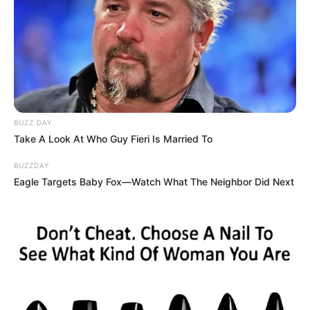
અમારી યુટ્યુબ ચેનલ ને Subscribe કરો
Latest News
BUZZ DAY
Take A Look At Who Guy Fieri Is Married To
અમદાવાદમાં મેયરને જોતા જ 3 દિવસથી પાણીમાં
BUZZDAY
રહેલા લોકોનો બાટલો ફાટ્યો
Eagle Targets Baby Fox—Watch What The Neighbor Did Next
2 weeks ago
‘વિદ્યાર્થીઓને મારવાનો આદેશ કોણે આપ્યો, પેલેટ
ગનનો ઉપયોગ કરવાની મંજુરી કોણે આપી? રાહુલ
ગાંધીએ અમિત શાહને પત્ર લખ્યો
2 weeks ago
કેનેડામાં કાર અકસ્માતમાં અમદાવાદના કોમ્પ્યુટર
એન્જિનિયરનું મોત