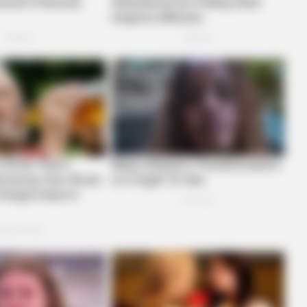
BRAINBERRIES
CTA F
Hollywood's Inaccurate Portrayal of
Why 
Reality - Take a Look Inside!
to f
BRAINBERRIES
Clothes And Shoes Are T
Family!