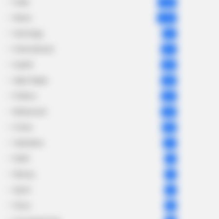
India
2,164
News
1,078
Astrology
521
International
475
health
463
Ajab Gajab
359
Politics
322
Bollywood
239
Crime
189
Vadodara
117
Delhi
76
Money
75
Sport
61
Story
60