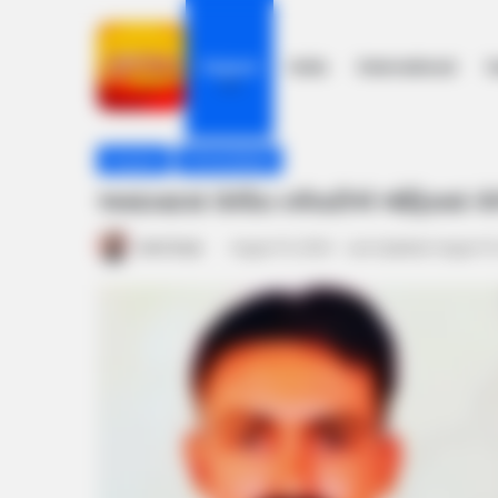
Gujarat
India
International
h
Home
/
Gujarat
/
અમદાવાદમાં પોલીસ કર્મચારીએ ઓફિસમાં ગોળ
Gujarat
Ahmedabad
અમદાવાદમાં પોલીસ કર્મચારીએ ઓફિસમાં ગો
Amit Darji
August 15, 2024
Last Updated: August 15