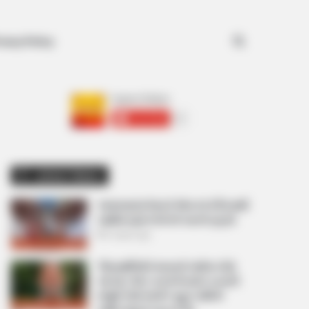
Search for
ivacy Policy
અમારી યુટ્યુબ ચેનલ ને Subscribe કરો
Latest News
અમદાવાદમાં મેયરને જોતા જ 3 દિવસથી
પાણીમાં રહેલા લોકોનો બાટલો ફાટ્યો
2 weeks ago
‘વિદ્યાર્થીઓને મારવાનો આદેશ કોણે
આપ્યો, પેલેટ ગનનો ઉપયોગ કરવાની
મંજુરી કોણે આપી? રાહુલ ગાંધીએ