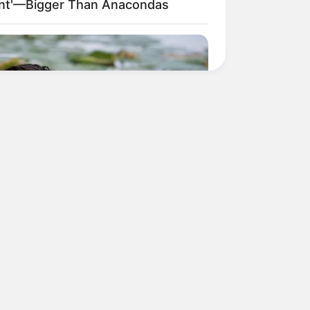
ant'—Bigger Than Anacondas
s the secret to feeling your best