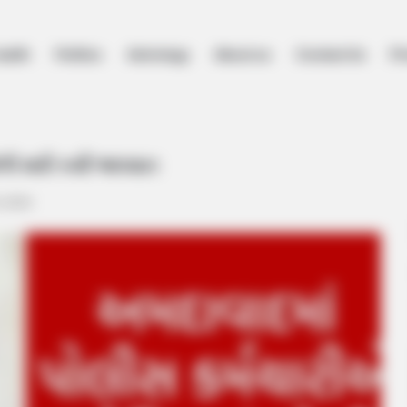
ealth
Politics
Astrology
About us
Contact Us
Pr
ી મારી કર્યો આપઘાત
ળી મારી કર્યો આપઘાત
, 2024