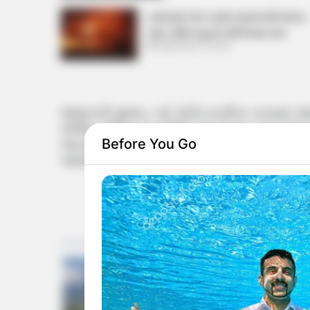
વડોદરામાં TVS ના શો રૂમમાં લાગી ભયંકર
આગ, 250 વાહનો બળીને થયા ખાખ
September 8, 2024
જાણકારી મુજબ, ગઈ મોડી રાત્રીના કરવામા
પોલીસ કમિશનર કચેરીમાં આ બનાવ બનતા ઉ
Before You Go
આપ્યો હતો. પોલીસ હેડક્વાર્ટરમાં વહેલી સવાર
આવેલો હતો. પોલીસ કમિશનર દ્વારા આ દરમિયા