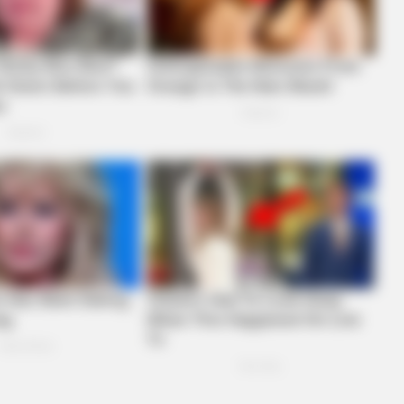
ian Rapsody!
BRAINBERRIES
BRAIN
s
Unleashing Her Passion: Demi Moore's
Thi