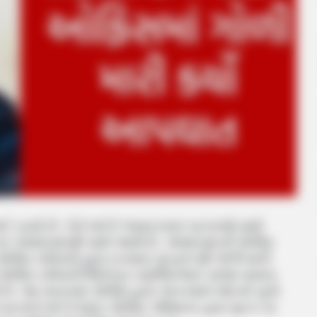
 રહ્યો છે. તેને લઈને અવારનવાર ઘટનાઓ સામે
ત અમદાવાદથી સામે આવી છે. અમદાવાદની પોલીસ
લીસ કર્મચારી દ્વારા ઇન્સાસ રાઇફલ થી ગોળી મારી
ાં પોલીસ કર્મચારી જિતેન્દ્ર રણજિતભાઈ વાજા નામના
છે. આ બાબતમાં પોલીસ દ્વારા અકસ્માતે મોતનો ગુનો
 ઘટનાને લઈને શહેર પોલીસ કમિશનર દ્વારા મૃતક ના