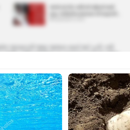
રાજકોટમાં એક વ્યક્તિએ મહિલાને માર્યા
લાફા, ભાગીદારીના મામલામાં કરી લાફાવાળી….
September 8, 2024
ં આવેલ આપઘાતની જાણ આજના સવારે થઈ હતી. નવી
ચ્ચ પોલીસ અધિકારીઓએ આ મામલામાં તપાસનો આદેશ
ના 15 ઓગસ્ટને લઈ ધ્વજવંદન કાર્યક્રમ રાખવામાં
ન શ્રદ્ધાંજલિ આપવામાં આવી હતી.