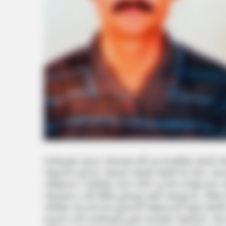
રાજ્યમાં સતત આપઘાતની ઘટનાઓમાં વધારો થઈ
આવતી રહી છે. જ્યારે આજે આવી જ એક બાબ
કમિશનર કચેરીમાં ગાર્ડ તરીકે ફરજ બજાવનાર પો
આપઘાત કરી લીધો હોવાનું સામે આવ્યું છે. જેમ
પોલીસ કોન્સ્ટેબલ હોવાની જાણકારી સામે આવી 
દાખલ કરી કાર્યવાહી હાથ ધરવામાં આવી છે. આ