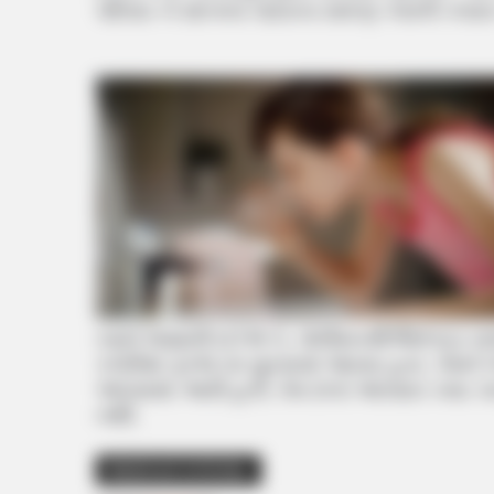
પરિવાર ને સાંત્વના પાઠવતા સમગ્ર કેસની તપ
તમને જણાવી દઈએ કે, પોલીસકર્મી જિતેન્દ્ર 
કચેરીમાં ફરજ પર મુકવામાં આવ્યા હતા. તેમન
આપવામાં આવી હતી. તેમ છતાં આપઘાત ક્યા કા
નથી.
Related Articles