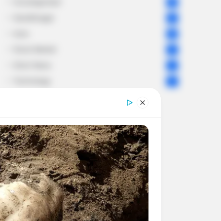
Uncategorized
56
Gandhinagar
47
Auto
28
Stock Market
11
Short News
4
Technology
2