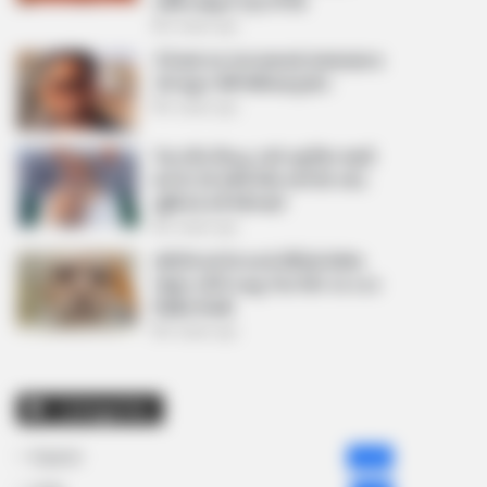
અમિત શાહને પત્ર લખ્યો
2 weeks ago
કેનેડામાં કાર અકસ્માતમાં અમદાવાદના
કોમ્પ્યુટર એન્જિનિયરનું મોત
2 weeks ago
પેપર લીક વિરુદ્ધ કાલે નવું બિલ આવી
શકે છે, 10 વર્ષની જેલ અને 10 કરોડ
સુધીના દંડની જોગવાઈ
2 weeks ago
મોદીએ રાતે 12 વાગ્યે વીડિયો મેસેજ
જાહેર કરીને કહ્યું, પેપર લીક પર કડક
નિર્ણય લેવાશે
2 weeks ago
Categories
Gujarat
3,834