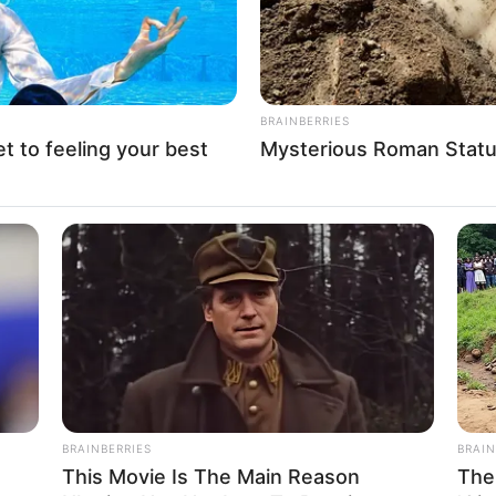
BRAINBERRIES
et to feeling your best
Mysterious Roman Statu
BRAINBERRIES
BRAIN
This Movie Is The Main Reason
The