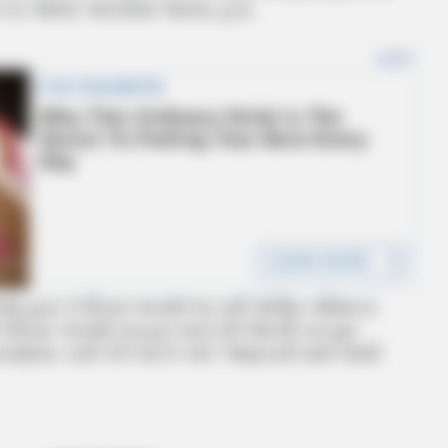
ાસ ના આદેશ આપવામાં આવ્યા હતા.
વાજા દ્વારા બે દિવસ અગાઉ જ નવી પોલીસ કમિશનર
ે બે દિવસ અગાઉ રાઇફલ અને 20 જેટલી કારતૂસ
રણોસર કર્યો તેને લઈને કોઈ જાણકારી સામે આવી