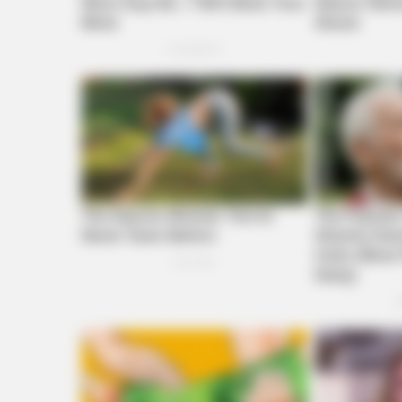
BRAINBERRIES
The Bodyguard's Hidden Bloopers
Revealed