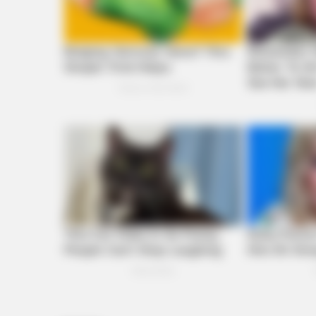
BRAINBERRIES
And They Did Show This In Bohem
BRAINBERRIES
Where Are They Now? 9 Ex-Actor