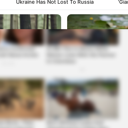
Ukraine Has Not Lost To Russia
'Gi
CTA FAVORITE
knew about water might
Why this ordinary drink i
every day