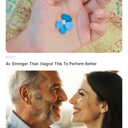
MEDVI
4x Stronger Than Viagra! This To Perform Better
જાણકારી મુજબ, બોડકદેવમાં પકવાન ક્રોસિંગ પાસે
ન્યાયમાર્ગ પર આવેલી હોટલ પ્રાઈડ પ્લાઝામાં એક
બિઝનેસ મિટિંગ રખાઈ હતી. આ મિટિંગમાં આવેલા
મહેમાનોને આ દરમિયાન સૂપ પીરસવામાં આવ્યું હતું.
જયારે આ સૂપમાં જીવાત નીકળતા ભારે હોબાળો થયો
હતો. ત્યાર બાદ તમામ લોકો દ્વારા તાત્કાલિક સૂપ મૂકી
દેવામાં આવ્યો હતો. આ મામલામાં સંચાલકો દ્વારા