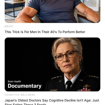
MEDVI
This Trick Is For Men In Their 40's To Perform Better
COGNITIVE WELLNESS
Japan's Oldest Doctors Say Cognitive Decline Isn't Age: Just
Stop Eating These 3 Foods