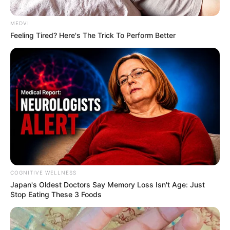
MEDVI
Feeling Tired? Here's The Trick To Perform Better
રાજ્યમાં છેલ્લા ઘણા સમયથી ખાદ્ય પદાર્થો માંથી
અનેક જીવજંતુઓ નીકળવાની ઘટનાઓમાં સતત વધારો
થઈ રહ્યો છે. કેમ કે અવારનવાર તેને લઈને ઘટનાઓ
સામે આવી રહી છે. જ્યારે આજે આવી જ એક બાબત
અમદાવાદથી સામે આવી છે. અમદાવાદની એક
હોટલમાંથી સૂપની અંદરથી જીવાત નીકળી હોવાનું સામે
આવ્યું છે. આ ઘટના બોડકદેવમાં આવેલ હોટલ પ્રાઈડ
પ્લાઝામાં ઘટી છે.
COGNITIVE WELLNESS
Japan's Oldest Doctors Say Me​mory Lo​ss Isn't Age: Just
Stop Eating These 3 Foods