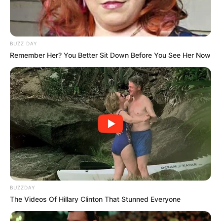
BUZZ DAY
Remember Her? You Better Sit Down Before You See Her Now
Tags
Breking News
Gujarat
Gujarat News
Latest News
અમદાવાદ
BUZZDAY
The Videos Of Hillary Clinton That Stunned Everyone
અમારી યુટ્યુબ ચેનલ ને Subscribe કરો