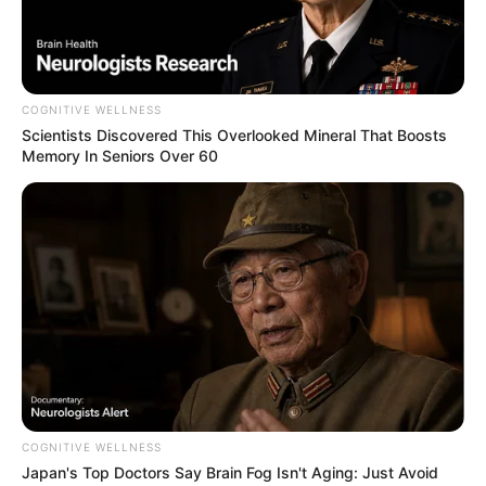
2 weeks ago
મોદીએ રાતે 12 વાગ્યે વીડિયો મેસેજ જાહેર કરીને
કહ્યું, પેપર લીક પર કડક નિર્ણય લેવાશે
2 weeks ago
COGNITIVE WELLNESS
Scientists Discovered This Overlooked Mineral That Boosts
Memory In Seniors Over 60
Categories
Gujarat
3,834
India
2,164
News
1,078
Astrology
521
International
475
health
463
Ajab Gajab
359
COGNITIVE WELLNESS
Politics
Japan's Top Doctors Say Bra​in Fo​g Isn't Aging: Just Avoid
322