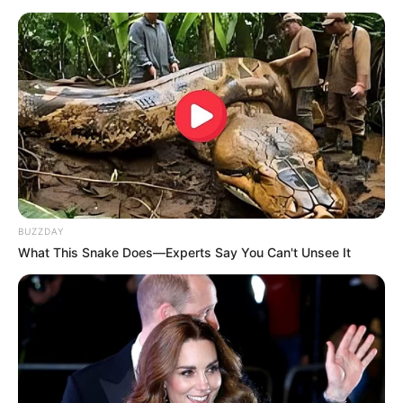
BUZZDAY
What This Snake Does—Experts Say You Can't Unsee It