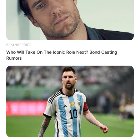
Tags
અખિલેશ યાદવ
BRAINBERRIES
અમારી યુટ્યુબ ચેનલ ને Subscribe કરો
Who Will Take On The Iconic Role Next? Bond Casting
Rumors
Latest News
અમદાવાદમાં મેયરને જોતા જ 3 દિવસથી પાણીમાં
રહેલા લોકોનો બાટલો ફાટ્યો
2 weeks ago
‘વિદ્યાર્થીઓને મારવાનો આદેશ કોણે આપ્યો, પેલેટ
ગનનો ઉપયોગ કરવાની મંજુરી કોણે આપી? રાહુલ