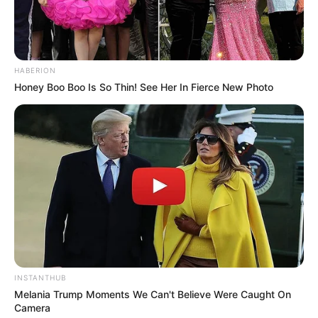
HABERION
Honey Boo Boo Is So Thin! See Her In Fierce New Photo
INSTANTHUB
Melania Trump Moments We Can't Believe Were Caught On
Camera