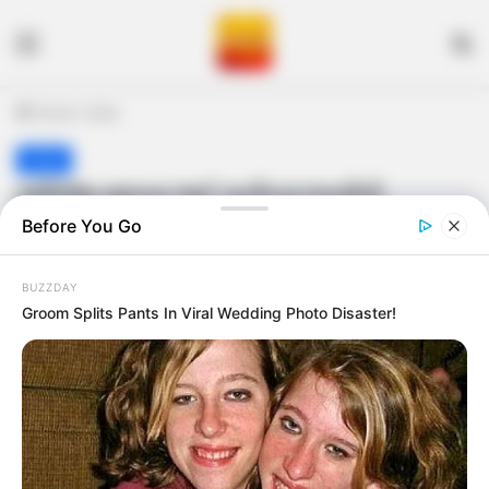
Menu
S
Home
/
India
India
અખિલેશ યાદવના ભાઈ પ્રતીકનું લખનૌની
હોસ્પિટલમાં નિધન
Before You Go
gujaratkhabar
May 13, 2026
Last Updated: May 13, 2026
BUZZDAY
Groom Splits Pants In Viral Wedding Photo Disaster!