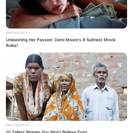
BRAINBERRIES
Unleashing Her Passion: Demi Moore's 8 Sultriest Movie
Roles!
BRAINBERRIES
10 Tallest Women You Won't Believe Exist