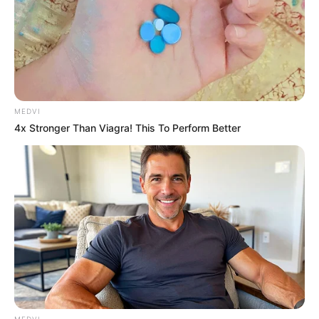
News
1,078
Astrology
521
International
475
health
463
Ajab Gajab
359
MEDVI
Politics
322
4x Stronger Than Viagra! This To Perform Better
Bollywood
239
Crime
189
Vadodara
117
Delhi
76
Money
75
Sport
61
Story
60
Uncategorized
56
MEDVI