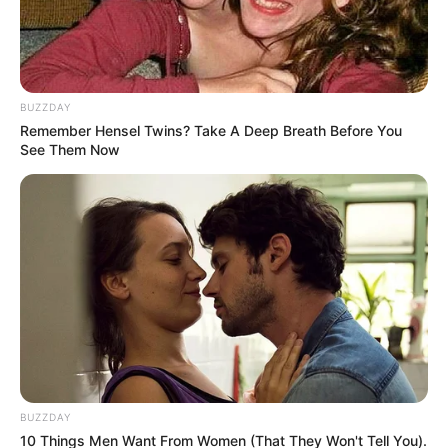
પ્રતીક
BUZZDAY
સમાજવાદી પાર્ટીના વડા અખિલેશ યાદવના પરિવાર અંગે
Remember Hensel Twins? Take A Deep Breath Before You
એક મોટા સમાચાર સામે આવ્યા છે. અખિલેશ યાદવના
See Them Now
ભાઈ પ્રતીક યાદવ (38)નું લખનૌમાં અવસાન થયું છે.
પ્રતીક યાદવ સમાજવાદી પાર્ટીના સ્થાપક અને ઉત્તર
પ્રદેશના ભૂતપૂર્વ મુખ્યમંત્રી મુલાયમ સિંહ યાદવ અને
તેમની બીજી પત્ની સાધના ગુપ્તાના નાના પુત્ર હતા.
તેઓ અખિલેશ યાદવના સાવકા ભાઈ હતા.
BUZZDAY
10 Things Men Want From Women (That They Won't Tell You).