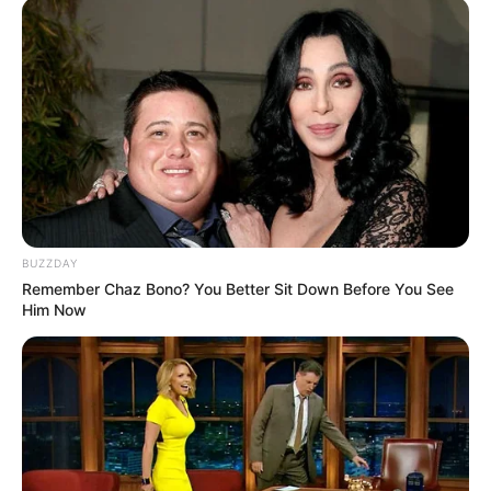
યાદવના શરીરનું પોસ્ટમોર્ટમ કરી રહી છે. અહેવાલો
અનુસાર, KGMU ના ડૉ. મૌસમી અને ડૉ. શિવલીને
પોસ્ટમોર્ટમ કરવા માટે નિયુક્ત કરવામાં આવ્યા છે,
જ્યારે એક વરિષ્ઠ ડૉક્ટર સમગ્ર પ્રક્રિયાનું નિરીક્ષણ
કરશે. પોસ્ટમોર્ટમ પહેલા ઔપચારિક વિડિઓગ્રાફી
પ્રક્રિયા પૂર્ણ થઈ ગઈ છે. પોસ્ટમોર્ટમ પ્રક્રિયા ટૂંક
સમયમાં શરૂ થશે. પરિસ્થિતિને ધ્યાનમાં રાખીને
પોસ્ટમોર્ટમ હાઉસની આસપાસ સુરક્ષા પણ કડક
કરવામાં આવી છે.
BUZZDAY
Remember Chaz Bono? You Better Sit Down Before You See
Him Now