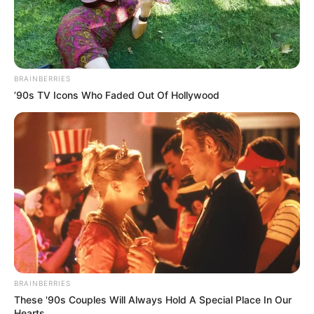
BRAINBERRIES
’90s TV Icons Who Faded Out Of Hollywood
BRAINBERRIES
These '90s Couples Will Always Hold A Special Place In Our
Hearts