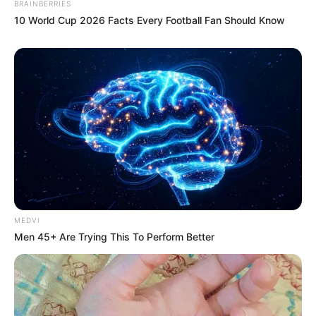
BRAINBERRIES
ગાંધીએ અમિત શાહને પત્ર લખ્યો
10 World Cup 2026 Facts Every Football Fan Should Know
2 weeks ago
કેનેડામાં કાર અકસ્માતમાં અમદાવાદના કોમ્પ્યુટર
એન્જિનિયરનું મોત
2 weeks ago
પેપર લીક વિરુદ્ધ કાલે નવું બિલ આવી શકે છે, 10
વર્ષની જેલ અને 10 કરોડ સુધીના દંડની જોગવાઈ
2 weeks ago
મોદીએ રાતે 12 વાગ્યે વીડિયો મેસેજ જાહેર કરીને
કહ્યું, પેપર લીક પર કડક નિર્ણય લેવાશે
2 weeks ago
MEDVI
Men 45+ Are Trying This To Perform Better
Categories
Gujarat
3,834
India
2,164