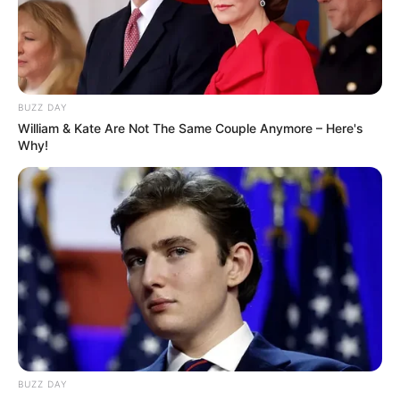
Latest News
BUZZ DAY
અમદાવાદમાં મેયરને જોતા જ 3 દિવસથી પાણીમાં
William & Kate Are Not The Same Couple Anymore – Here's
રહેલા લોકોનો બાટલો ફાટ્યો
Why!
2 weeks ago
‘વિદ્યાર્થીઓને મારવાનો આદેશ કોણે આપ્યો, પેલેટ
ગનનો ઉપયોગ કરવાની મંજુરી કોણે આપી? રાહુલ
ગાંધીએ અમિત શાહને પત્ર લખ્યો
2 weeks ago
કેનેડામાં કાર અકસ્માતમાં અમદાવાદના કોમ્પ્યુટર
એન્જિનિયરનું મોત
2 weeks ago
પેપર લીક વિરુદ્ધ કાલે નવું બિલ આવી શકે છે, 10
વર્ષની જેલ અને 10 કરોડ સુધીના દંડની જોગવાઈ
BUZZ DAY