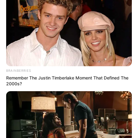
Related Articles
અમદાવાદમાં મેયરને જોતા જ 3 દિવસથી પાણીમાં
રહેલા લોકોનો બાટલો ફાટ્યો
2 Weeks Ago
‘વિદ્યાર્થીઓને મારવાનો આદેશ કોણે આપ્યો, પેલેટ
ગનનો ઉપયોગ કરવાની મંજુરી કોણે આપી? રાહુલ
ગાંધીએ અમિત શાહને પત્ર લખ્યો
BRAINBERRIES
2 Weeks Ago
Remember The Justin Timberlake Moment That Defined The
2000s?
ઉલ્લેખનીય છે કે, જામનગરમાં ગતરોજ ધોધમાર વરસાદ
પડવાના કારણે જ્યાં જોવો ત્યાં બસ પાણી જ પાણી
જોવા મળતું હતું. જામજોધપુર અને લાલપુર તાલુકામાં
ધોધમાર વરસાદને પગલે ઠેર ઠેર પાણી ભરાયા હતા. વેણુ
નદીનું પાણી જામજોધપુરના સીદસર ગામ ખાતે આવેલ
ઉમિયા માતાજી મંદિરની અંદર આવી ગયું હતું. બીજી
બાજુ લાલપુર ગામમાં પણ ઢાંઢર નદીનું પાણી ઘુસી ગયું