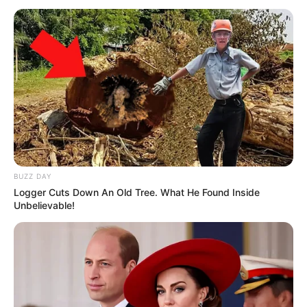
BUZZ DAY
Logger Cuts Down An Old Tree. What He Found Inside
Unbelievable!
અમારી યુટ્યુબ ચેનલ ને Subscribe કરો