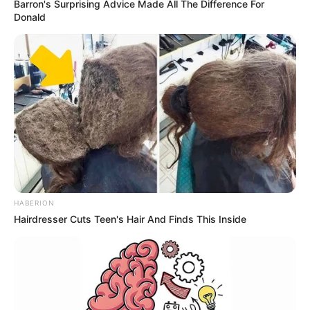
Barron's Surprising Advice Made All The Difference For
2 weeks ago
Donald
મોદીએ રાતે 12 વાગ્યે વીડિયો મેસેજ જાહેર કરીને
કહ્યું, પેપર લીક પર કડક નિર્ણય લેવાશે
2 weeks ago
Categories
Gujarat
3,834
India
2,164
News
1,078
HABERION
Astrology
521
Hairdresser Cuts Teen's Hair And Finds This Inside
International
475
health
463
Ajab Gajab
359
Politics
322