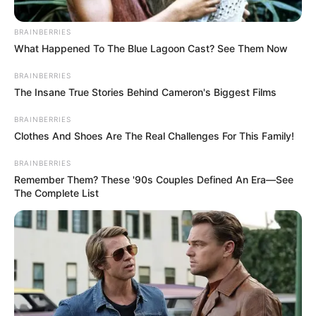
BRAINBERRIES
What Happened To The Blue Lagoon Cast? See Them Now
BRAINBERRIES
The Insane True Stories Behind Cameron's Biggest Films
સૌરાષ્ટ્રમાં ભારેથી અતિભારે વરસાદ થવાની આગાહી
હવામાન વિભાગ દ્વારા કરવામાં આવી છે. ત્યારે ગતરોજ
BRAINBERRIES
જામનગર જિલ્લાના લાલપુર અને જામજોધપુરમાં
Clothes And Shoes Are The Real Challenges For This Family!
ધોધમાર વરસાદ પડ્યો હતો. જામજોધપુરમાં દિવસ
દરમિયાન કુલ 7 ઇંચ વરસાદ પડ્યો હતો. તો જામનગર
BRAINBERRIES
Remember Them? These '90s Couples Defined An Era—See
જિલ્લાના સિદસર ખાતે પૂર આવતાં રાજાશાહીના
The Complete List
સમયનો પુલ પણ તૂટી ગયો છે. આ સિવાય સીદસર ખાતે
આવેલ મા ઉમિયા માતાના મંદિરમાં પણ મોટા પ્રમાણમાં
પાણી ઘુસી ગયું હતું. લાલપુરના અનેક વિસ્તારોમાં તો
પાણી એટલા ભરાયા કે અનેક જગ્યાએ વાહનો પાણીમાં
તણાયાં હોવાના પણ સમાચાર સામે આવ્યા હતા.