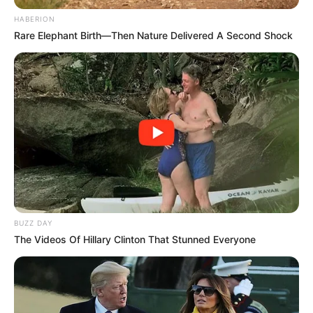
HABERION
Rare Elephant Birth—Then Nature Delivered A Second Shock
BUZZ DAY
The Videos Of Hillary Clinton That Stunned Everyone