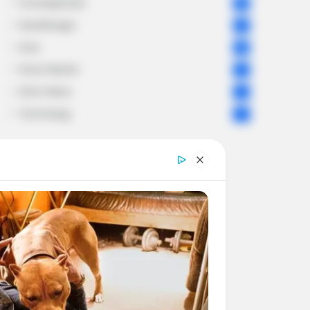
Uncategorized
56
Gandhinagar
47
Auto
28
Stock Market
11
Short News
4
Technology
2