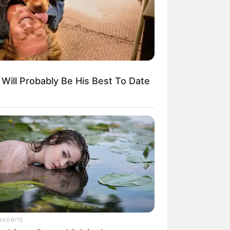
t Will Probably Be His Best To Date
AVORITE