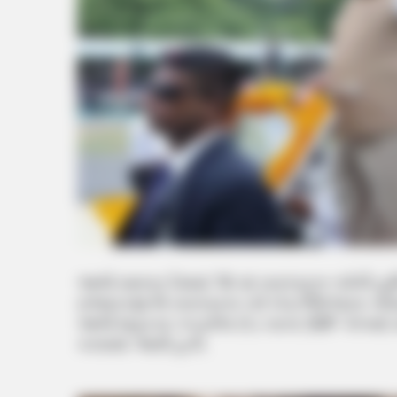
આજે સમગ્ર દેશમાં 78 માં સ્વતંત્રતા પર્વની હ
રાજ્યકક્ષાએ સ્વતંત્રતા પર્વ ખેડા જિલ્લાના
આજે શહેરના કપડવંજ રોડ પરના SRP કેમ્પમાં
કરવામાં આવી હતી.