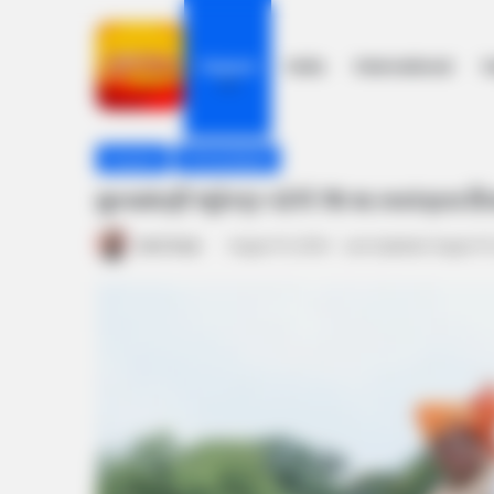
Gujarat
India
International
h
Home
/
Gujarat
/
મુખ્યમંત્રી ભૂપેન્દ્ર પટેલે 78 મા સ્વતંત્રત
Gujarat
Ahmedabad
મુખ્યમંત્રી ભૂપેન્દ્ર પટેલે 78 મા સ્વતંત્રત
Amit Darji
August 15, 2024
Last Updated: August 15