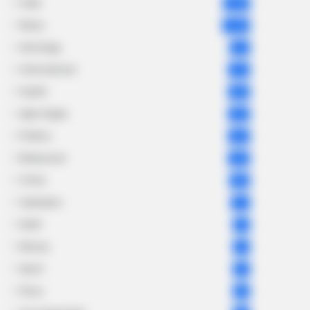
India
2,164
News
1,078
Astrology
521
International
475
health
463
Ajab Gajab
359
Politics
322
Bollywood
239
Crime
189
Vadodara
117
Delhi
76
Money
75
Sport
61
Story
60