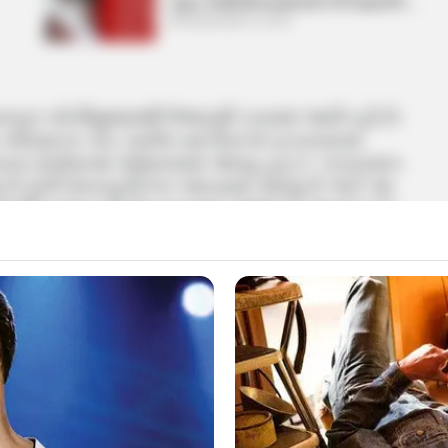
લાફા, ભાગીદારીના મામલામાં કરી લાફાવાળી….
September 8, 2024
તંત્ર્ય પર્વનીધૂમધામથી ઉજવણી કરવામાં આવી રહી છે.
રા નડિયાદના પરેડ ગ્રાઉન્ડમાં ત્રિરંગો ફરકાવવામાં
ના સંબોધનમાં જણાવવામાં આવ્યું હતું કે, ‘વડાપ્રધાન
ન્ટી ફોર્ટી સેવનનું વિઝન આપવામાં આવ્યું છે અને આ
િકસિત ભારતની નેમ રાખવામાં આવેલ છે. જ્યારે પરેડ
ધુમાં જણાવવામાં આવ્યું હતું કે, ભારતની આઝાદીમાં
ુષ મહાત્મા ગાંધીજી અને સરદાર પટેલને યાદ કરીને વંદન
ુનેહપૂર્વક અખંડ ભારતનું નિર્માણ કરવામાં આવ્યું છે.