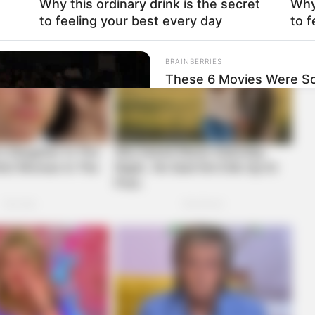
Why this ordinary drink is the secret
Why 
to feeling your best every day
to f
BRAINBERRIES
These 6 Movies Were So
Classics
eight Is Jaw-Dropping