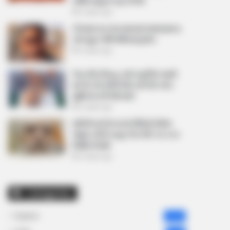
અમિત શાહને પત્ર લખ્યો
2 weeks ago
કેનેડામાં કાર અકસ્માતમાં અમદાવાદના
કોમ્પ્યુટર એન્જિનિયરનું મોત
2 weeks ago
પેપર લીક વિરુદ્ધ કાલે નવું બિલ આવી
શકે છે, 10 વર્ષની જેલ અને 10 કરોડ
સુધીના દંડની જોગવાઈ
2 weeks ago
મોદીએ રાતે 12 વાગ્યે વીડિયો મેસેજ
જાહેર કરીને કહ્યું, પેપર લીક પર કડક
નિર્ણય લેવાશે
2 weeks ago
Categories
Gujarat
3,834