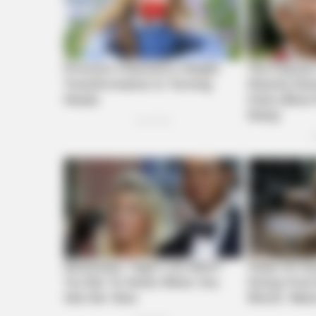
BRAINBERRIES
The Bodyguard's Hidden Bloopers
BRAINBERRIES
Critics Were Impressed By The W