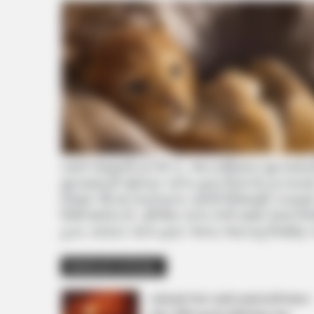
તમને જણાવી દઈએ કે, આ દરમિયાન મુખ્યમંત્રી ભૂ
મુખ્યમંત્રી ભૂપેન્દ્ર પટેલ દ્વારા ત્રિરંગો ફર
દેશમાં 78 માં સ્વતંત્રતા પર્વની ઉજવણી કરવામ
ઉભી થયેલ છે. સીએમ પટેલ તેની સાથે તેમને નિવે
હતા. સરદાર પટેલ દ્વારા અખંડ ભારતનું નિર્માણ ક
Related Articles
વડોદરામાં TVS ના શો રૂમમાં લાગી ભયંકર