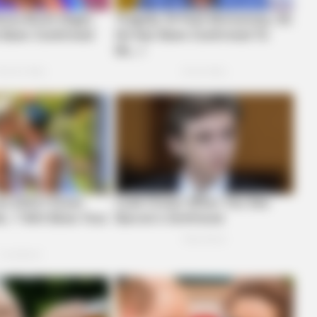
BRAINBERRIES
CTA 
Why Did He Leave At The Peak Of
Why 
This Show's Run?
to f