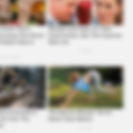
BRAINBERRIES
 Revealed
The Rarest And Most Va
BRAINBERRIES
BRAIN
ay
Disney’s Live-Action Simba Was Based
Mos