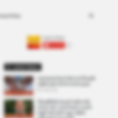
Search for
ivacy Policy
અમારી યુટ્યુબ ચેનલ ને Subscribe કરો
Latest News
અમદાવાદમાં મેયરને જોતા જ 3 દિવસથી
પાણીમાં રહેલા લોકોનો બાટલો ફાટ્યો
2 weeks ago
‘વિદ્યાર્થીઓને મારવાનો આદેશ કોણે
આપ્યો, પેલેટ ગનનો ઉપયોગ કરવાની
મંજુરી કોણે આપી? રાહુલ ગાંધીએ