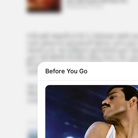
આગ, 250 વાહનો બળીને થયા ખાખ
September 8, 2024
તેની સાથે જણાવી દઈએ કે, દેશભરમાં આજે સ્વા
ત્યારે ગુજરાતના મુખ્યમંત્રી ભૂપેન્દ્ર પટેલ દ્વા
આવ્યો હતો. આ દરમિયાન મુખ્યમંત્રી દ્વારા પોતા
દ્વારા આત્મનિર્ભર વિકસિત ઉન્નત ભારત એટ ટ્વે
વિઝનને હાંસલ કરવા માટે વિકસિત ગુજરાતથી વ
Before You Go
ગ્રાઉન્ડમાં મોટી સંખ્યામાં લોકો આવ્યા હતા.
આ દરમિયાન મુખ્યમંત્રી ભૂપેન્દ્ર પટેલ દ્વારા વ
જેમનો સિંહ ફાળો છે તેવા ગુજરાતના બે મહાપુર
કરવામાં આવ્યા હતા. જ્યારે સરદાર પટેલ દ્વારા ક