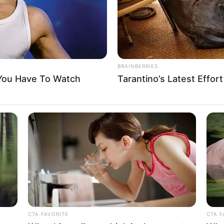
BRAINBERRIES
 You Have To Watch
Tarantino’s Latest Effor
CTA FAVORITE
CTA F