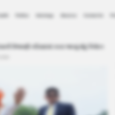
ealth
Politics
Astrology
About us
Contact Us
Pr
ા દિવસની ઉજવણી નડિયાદમાં કરતા આપ્યું મોટું નિવેદન
ા દિવસની ઉજવણી નડિયાદમાં કરતા આપ્યું મોટું નિવેદન
, 2024