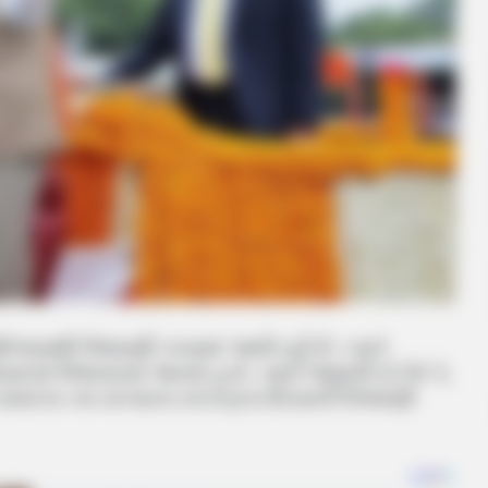
ર્ષોલ્લાસથી ઉજવણી કરવામાં આવી રહી છે. ત્યારે
 નડિયાદમાં ઉજવવામાં આવ્યો હતો. તમને જણાવી દઈએ કે,
 સવારના નવ વાગ્યાના સ્વતંત્રતા દિવસની ઉજવણી