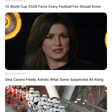
BRAINBERRIES
India
2,164
10 World Cup 2026 Facts Every Football Fan Should Know
News
1,078
Astrology
521
International
475
health
463
Ajab Gajab
359
Politics
322
Bollywood
239
Crime
189
BRAINBERRIES
Vadodara
117
Gina Carano Finally Admits What Some Suspected All Along
Delhi
76
Money
75
Sport
61
Story
60