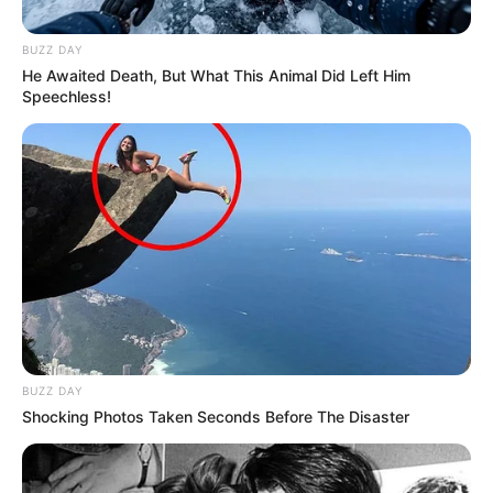
BUZZ DAY
He Awaited Death, But What This Animal Did Left Him
Speechless!
BUZZ DAY
Shocking Photos Taken Seconds Before The Disaster
આરોગ્ય પ્રધાન રાજેશ ટોપે કહ્યું કે મોટા કાર્યક્રમો