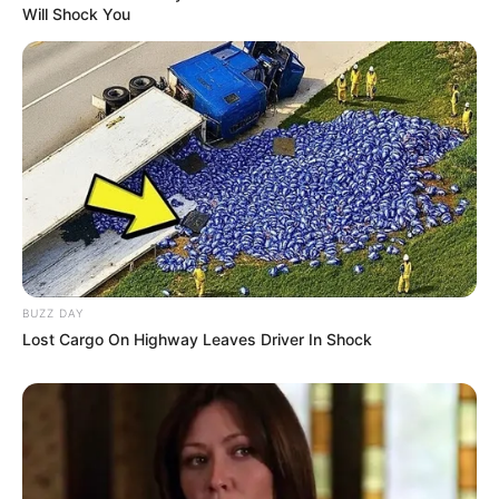
Will Shock You
Tags
Ipl
Ipl 2020
અમારી યુટ્યુબ ચેનલ ને Subscribe કરો
BUZZ DAY
Lost Cargo On Highway Leaves Driver In Shock
Latest News
અમદાવાદમાં મેયરને જોતા જ 3 દિવસથી પાણીમાં
રહેલા લોકોનો બાટલો ફાટ્યો
1 week ago