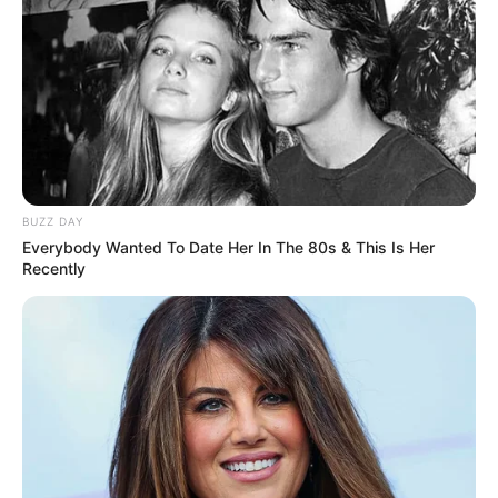
પહેલેથી જ રદ કરવામાં આવી રહયા છે. લોકોનું જીવન
કિંમતી છે. ગીચ સ્થળોએ વાયરસ ફેલાવાનું જોખમ ખૂબ
વધારે છે, તેથી અમે IPL ને મોકૂફ રાખવાની
સંભાવનાઓની ચર્ચા કરી રહ્યા છીએ, અમે તેના વિશે
અભિપ્રાય માંગ્યો છે.
Related Articles
BUZZ DAY
અમદાવાદમાં મેયરને જોતા જ 3 દિવસથી પાણીમાં
Everybody Wanted To Date Her In The 80s & This Is Her
રહેલા લોકોનો બાટલો ફાટ્યો
Recently
1 Week Ago
‘વિદ્યાર્થીઓને મારવાનો આદેશ કોણે આપ્યો, પેલેટ
ગનનો ઉપયોગ કરવાની મંજુરી કોણે આપી? રાહુલ
ગાંધીએ અમિત શાહને પત્ર લખ્યો
2 Weeks Ago