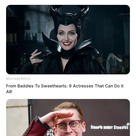
વલસાડ, દમણ અને દાદરાનગર હવેલીમાં રેડ એલર્ટ
આપવામાં આવ્યું છે. જ્યારે જૂનાગઢ, રાજકોટ,
ભાવનગર, તાપી, સુરત અને ડાંગમાં ઓરેન્જ એલર્ટ
આપ્યું છે અને ભરૂચ, બોટાદ, દ્વારકા, નર્મદા અને
પોરબંદરમાં યલો એલર્ટ આપવામાં આવ્યું છે.
BRAINBERRIES
From Baddies To Sweethearts: 9 Actresses That Can Do It
All!