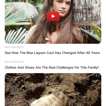
BRAINBERRIES
See How The Blue Lagoon Cast Has Changed After 46 Years
BRAINBERRIES
Clothes And Shoes Are The Real Challenges For This Family!
હવામાન વિભાગ દ્વારા નવસારી, વલસાડ, દમણ અને
દાદરા નગર હવેલીમાં આજે અત્યંત ભારે વરસાદ સાથે
રેડ અલર્ટ આપવામાં આવ્યું છે. જ્યારે દ્વારકા, પોરબંદર,
જૂનાગઢ અને, ગીર સોમનાથમાં અત્યંત ભારે વરસાદ
સાથે રેડ અલર્ટ વોર્નિંગ આપવામાં આવી છે.
Related Articles