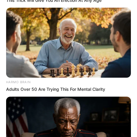
This Trick Will Give You An Erection At Any Age
કેનેડામાં કાર અકસ્માતમાં અમદાવાદના કોમ્પ્યુટર
એન્જિનિયરનું મોત
2 weeks ago
પેપર લીક વિરુદ્ધ કાલે નવું બિલ આવી શકે છે, 10
વર્ષની જેલ અને 10 કરોડ સુધીના દંડની જોગવાઈ
2 weeks ago
મોદીએ રાતે 12 વાગ્યે વીડિયો મેસેજ જાહેર કરીને
કહ્યું, પેપર લીક પર કડક નિર્ણય લેવાશે
2 weeks ago
HARMO BRAIN
Adults Over 50 Are Trying This For Mental Clarity
Categories
Gujarat
3,834
India
2,164
News
1,078
Astrology
521