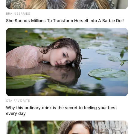
BRAINBERRIES
She Spends Millions To Transform Herself Into A Barbie Doll!
ગુજરાતમાં ભારેથી અતિભારે વરસાદની હવામાન વિભાગ
દ્વારા આગાહી કરવામાં આવી છે. બંગાળની ખાડીમાં લો
પ્રેશર સર્જાયું છે તેના લીધે ઉત્તર-મધ્ય ગુજરાતમાં ભારે
વરસાદ વરસશે. સિસ્ટમના સક્રિય થતા સમગ્ર
ગુજરાતમાં વરસાદ જોવા મળવાનો છે. IMD એ ગુજરાત
સહિત આ રાજ્યોમાં ભારેથી અતિભારે વરસાદની વોર્નિંગ
આપવામાં આવી છે. ગુજરાતના 6 જિલ્લામાં રેડ એલર્ટ
આપવામાં આવ્યું છે.
CTA FAVORITE
Why this ordinary drink is the secret to feeling your best
every day