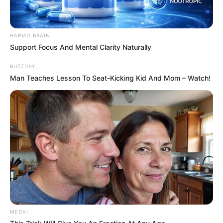
Tags
Gujarat
Gujarat News
Latest News
Weather News
વરસાદ
HARMO BRAIN
Support Focus And Mental Clarity Naturally
અમારી યુટ્યુબ ચેનલ ને Subscribe કરો
BUZZDAY
Man Teaches Lesson To Seat-Kicking Kid And Mom – Watch!
Latest News
અમદાવાદમાં મેયરને જોતા જ 3 દિવસથી પાણીમાં
રહેલા લોકોનો બાટલો ફાટ્યો
2 weeks ago
‘વિદ્યાર્થીઓને મારવાનો આદેશ કોણે આપ્યો, પેલેટ
ગનનો ઉપયોગ કરવાની મંજુરી કોણે આપી? રાહુલ
ગાંધીએ અમિત શાહને પત્ર લખ્યો
MEDVI
2 weeks ago