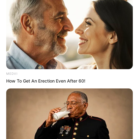
એન્જિનિયરનું મોત
2 weeks ago
પેપર લીક વિરુદ્ધ કાલે નવું બિલ આવી શકે છે, 10
વર્ષની જેલ અને 10 કરોડ સુધીના દંડની જોગવાઈ
2 weeks ago
મોદીએ રાતે 12 વાગ્યે વીડિયો મેસેજ જાહેર કરીને
કહ્યું, પેપર લીક પર કડક નિર્ણય લેવાશે
2 weeks ago
MEDVI
How To Get An Erection Even After 60!
Categories
Gujarat
3,834
India
2,164
News
1,078
Astrology
521
International
475