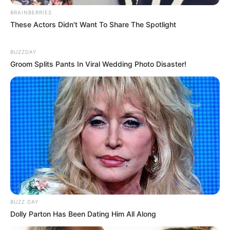
BRAINBERRIES
These Actors Didn't Want To Share The Spotlight
અમારી યુટ્યુબ ચેનલ ને Subscribe કરો
BUZZDAY
Groom Splits Pants In Viral Wedding Photo Disaster!
Latest News
અમદાવાદમાં મેયરને જોતા જ 3 દિવસથી પાણીમાં
રહેલા લોકોનો બાટલો ફાટ્યો
2 weeks ago
‘વિદ્યાર્થીઓને મારવાનો આદેશ કોણે આપ્યો, પેલેટ
ગનનો ઉપયોગ કરવાની મંજુરી કોણે આપી? રાહુલ
ગાંધીએ અમિત શાહને પત્ર લખ્યો
BUZZ DAY
2 weeks ago
Dolly Parton Has Been Dating Him All Along
કેનેડામાં કાર અકસ્માતમાં અમદાવાદના કોમ્પ્યુટર