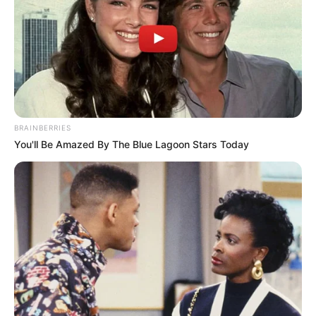
BRAINBERRIES
You'll Be Amazed By The Blue Lagoon Stars Today
Tags
ઇસ્કોન અકસ્માત
તથ્ય પટેલ
તથ્ય પટેલની
દારૂની પાર્ટીમાં