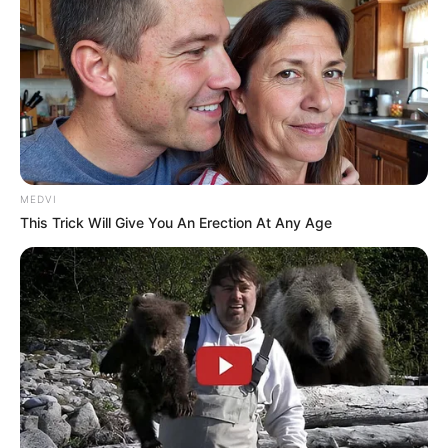
MEDVI
This Trick Will Give You An Erection At Any Age
પ્રાપ્ત માહિતી મુજબ, ઈસ્કોન બ્રિજ અકસ્માતના