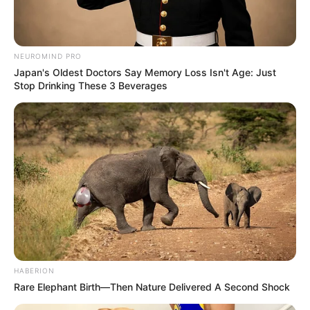
health
463
Ajab Gajab
359
NEUROMIND PRO
Politics
322
Japan's Oldest Doctors Say Memory Loss Isn't Age: Just
Bollywood
239
Stop Drinking These 3 Beverages
Crime
189
Vadodara
117
Delhi
76
Money
75
Sport
61
Story
60
Uncategorized
56
Gandhinagar
47
HABERION
Auto
28
Rare Elephant Birth—Then Nature Delivered A Second Shock
Stock Market
11