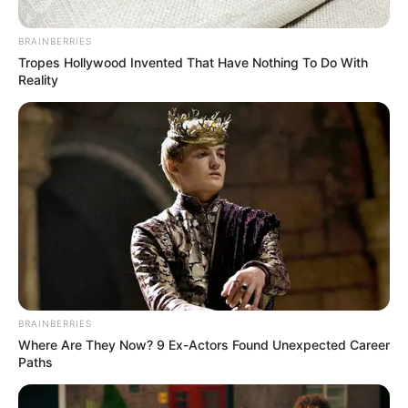
BRAINBERRIES
Tropes Hollywood Invented That Have Nothing To Do With
Reality
જામનગરના હૃદય રોગના નિષ્ણાત ડો. ગૌરવ ગાંધીનું
હાર્ટ એટેક નિધન થયું હોવાના સમાચાર સામે આવ્યા
છે. સૌરાષ્ટ્રના તેમજ જામનગર ના સૌ પ્રથમ હૃદય
રોગના નિષ્ણાત ડોક્ટર ગૌરવ ગાંધીનું અવસાન થતા
ડોક્ટર બેડમાં શોકનું મોંજુ છવાઈ ગયું છે. જ્યારે ખૂબ જ
નાની ઉમરે તેમનું અવસાન થયું છે.
BRAINBERRIES
Where Are They Now? 9 Ex-Actors Found Unexpected Career
Paths