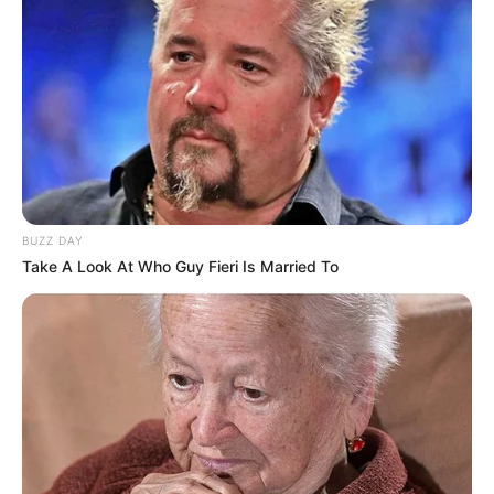
BUZZ DAY
Take A Look At Who Guy Fieri Is Married To