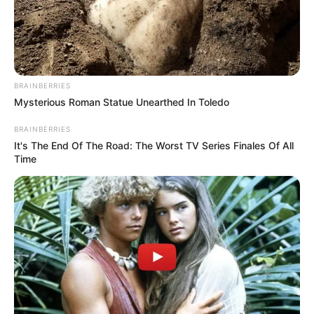
BRAINBERRIES
Mysterious Roman Statue Unearthed In Toledo
BRAINBERRIES
It's The End Of The Road: The Worst TV Series Finales Of All
Time
ડો. ગૌરવ ગાંધીની વાત કરીએ તો તે જામનગર કે
ગુજરાત જ નહીં પરંતુ તેમણે આંતરરાષ્ટ્રીય કક્ષાએ
પણ ખ્યાતિ મેળવનાર હૃદયના ડોક્ટર ના નિષ્ણાત રહેલા
હતા. ત્યારે હૃદયના રોગના નિષ્ણાત એવા તબીબના
અવસાનથી તબીબી બેડામાં ચર્ચાનો માહોલ બની ગયો
છે. હાર્ટ સ્પેશ્યાલિસ્ટ જ પોતાનો જીવ બચાવી ન શક્યા
તેને લઈને ચર્ચાનો માહોલ ઉભો થયો છે.