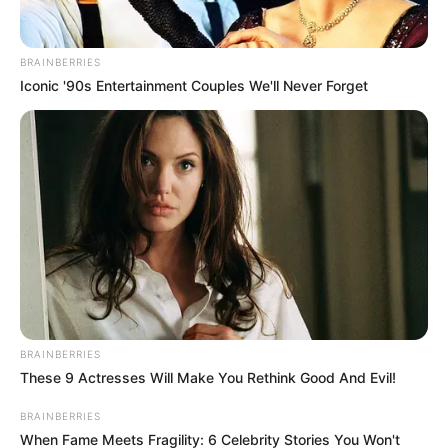
Related Articles
BRAINBERRIES
વડોદરામાં TVS ના શો રૂમમાં લાગી ભયંકર આગ,
Iconic '90s Entertainment Couples We'll Never Forget
250 વાહનો બળીને થયા ખાખ
September 8, 2024
રાજકોટમાં એક વ્યક્તિએ મહિલાને માર્યા લાફા,
ભાગીદારીના મામલામાં કરી લાફાવાળી….
September 8, 2024
BRAINBERRIES
These 9 Actresses Will Make You Rethink Good And Evil!
BRAINBERRIES
When Fame Meets Fragility: 6 Celebrity Stories You Won't