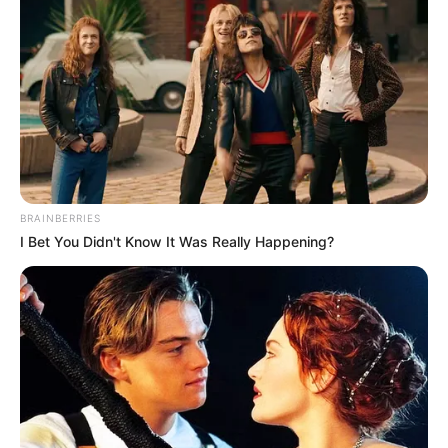
BRAINBERRIES
I Bet You Didn't Know It Was Really Happening?
માહિતી મુજબ, ડો. ગૌરવ ગાંધીને હૃદય રોગનો હુમલો
આવતા સારવાર માટે જીજી હોસ્પિટલમાં લઇ જવામાં
આવ્યા હતા. ત્યાં ટૂંકી સારવાર બાદ તેમનું અવસાન
નીપજ્યું હતું. તેમના મૃતદેહને પીએમ અર્થે મોકલી
દેવામાં આવ્યો છે. જ્યારે હાલમાં હોસ્પિટલમાં મોટી
સંખ્યામાં ડોકટરો ભેગા થયા છે જ્યારે જી જી
હોસ્પિટલના ડીન નંદીની દેસાઈ પણ પીએમ રૂમ ખાતે
આવી પહોંચ્યા છે.