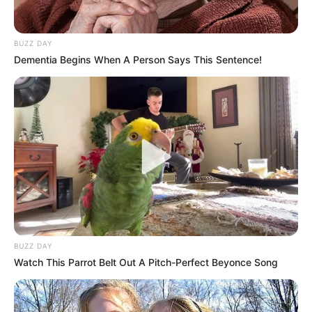
BUZZ DAY
Dementia Begins When A Person Says This Sentence!
BUZZ DAY
Watch This Parrot Belt Out A Pitch-Perfect Beyonce Song