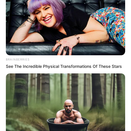
નોંધપાત્ર લાભ થઈ શકે છે.
BRAINBERRIES
See The Incredible Physical Transformations Of These Stars