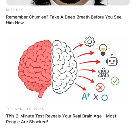
BUZZ DAY
Remember Chumlee? Take A Deep Breath Before You See
Him Now
TIPS AND LIFE HACKS
Tags
રાજયોગ
This 2-Minute Test Reveals Your Real Brain Age - Most
People Are Shocked!