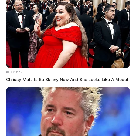
Politics
322
Bollywood
239
Crime
189
Vadodara
117
Delhi
76
Money
75
Sport
61
BUZZ DAY
Story
60
Chrissy Metz Is So Skinny Now And She Looks Like A Model
Uncategorized
56
Gandhinagar
47
Auto
28
Stock Market
11
Short News
4
Technology
2