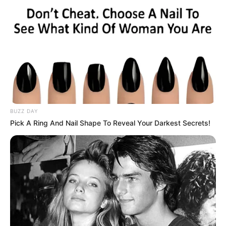
અમારી યુટ્યુબ ચેનલ ને Subscribe કરો
Latest News
અમદાવાદમાં મેયરને જોતા જ 3 દિવસથી પાણીમાં
રહેલા લોકોનો બાટલો ફાટ્યો
BUZZ DAY
2 weeks ago
Pick A Ring And Nail Shape To Reveal Your Darkest Secrets!
‘વિદ્યાર્થીઓને મારવાનો આદેશ કોણે આપ્યો, પેલેટ
ગનનો ઉપયોગ કરવાની મંજુરી કોણે આપી? રાહુલ
ગાંધીએ અમિત શાહને પત્ર લખ્યો
2 weeks ago
કેનેડામાં કાર અકસ્માતમાં અમદાવાદના કોમ્પ્યુટર
એન્જિનિયરનું મોત
2 weeks ago