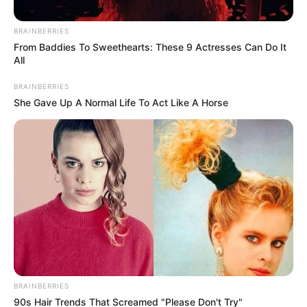
BRAINBERRIES
From Baddies To Sweethearts: These 9 Actresses Can Do It
All
૧૧ જૂન, ૨૦૨૬ થી ૧૩ જૂન, ૨૦૨૬ સુધી, મંગળ અને
BRAINBERRIES
ચંદ્રની યુતિ મહાલક્ષ્મી રાજયોગની રચના કરશે. આ
She Gave Up A Normal Life To Act Like A Horse
યોગ ખૂબ જ શુભ માનવામાં આવે છે અને
જ્યોતિષશાસ્ત્રમાં ધન અને સમૃદ્ધિ લાવે છે. ચંદ્રને
મન અને ધનનો કારક માનવામાં આવે છે, જ્યારે મંગળ
ઉર્જા, ભૂમિ અને હિંમતનું પ્રતીક છે. જ્યારે આ બંને
એક સાથે આવે છે, ત્યારે સંપત્તિના નવા રસ્તા ખુલે છે.
આ ખૂબ જ શુભ રાજયોગ ખાસ કરીને ચાર રાશિઓ માટે
સારા નસીબ લાવવાની શક્યતા ધરાવે છે. ચાલો જાણીએ
કે કઈ રાશિઓને સૌથી વધુ ફાયદો થશે.
BRAINBERRIES
90s Hair Trends That Screamed "Please Don't Try"