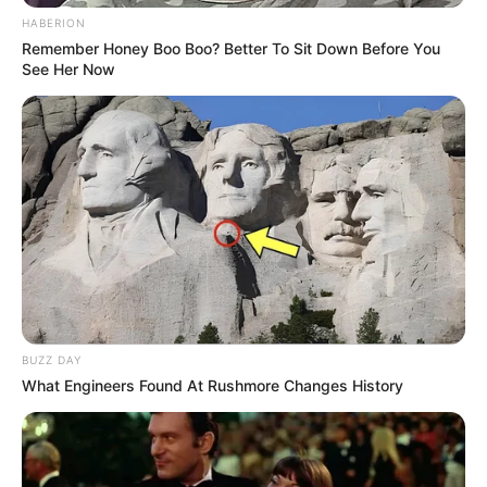
HABERION
Remember Honey Boo Boo? Better To Sit Down Before You
See Her Now
BUZZ DAY
What Engineers Found At Rushmore Changes History