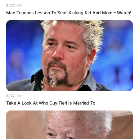
BUZZ DAY
Man Teaches Lesson To Seat-Kicking Kid And Mom – Watch!
Tags
એકાદશી
BUZZ DAY
Take A Look At Who Guy Fieri Is Married To
અમારી યુટ્યુબ ચેનલ ને Subscribe કરો