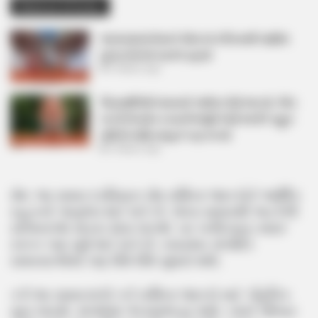
Related Articles
અમદાવાદમાં મેયરને જોતા જ 3 દિવસથી પાણીમાં
રહેલા લોકોનો બાટલો ફાટ્યો
2 Weeks Ago
‘વિદ્યાર્થીઓને મારવાનો આદેશ કોણે આપ્યો, પેલેટ
ગનનો ઉપયોગ કરવાની મંજુરી કોણે આપી? રાહુલ
ગાંધીએ અમિત શાહને પત્ર લખ્યો
2 Weeks Ago
મેષ: આ સમય દરમિયાન મેષ રાશિના જાતકોને આર્થિક
રાહતનો અનુભવ થઈ શકે છે. લાંબા સમયથી અટકેલી
યોજનાઓ સાકાર થવા લાગશે. ઘર ખરીદવાનું તમારું
સ્વપ્ન પણ પૂર્ણ થઈ શકે છે. સ્વાસ્થ્ય સંબંધિત
સમસ્યાઓમાં પણ ધીમે ધીમે સુધારો થશે.
કર્ક:આ સમયગાળો કર્ક રાશિના જાતકો માટે કૌટુંબિક
સુખ લાવશે. સંબંધોમાં ગેરસમજ દૂર થશે. તમને પરિવાર