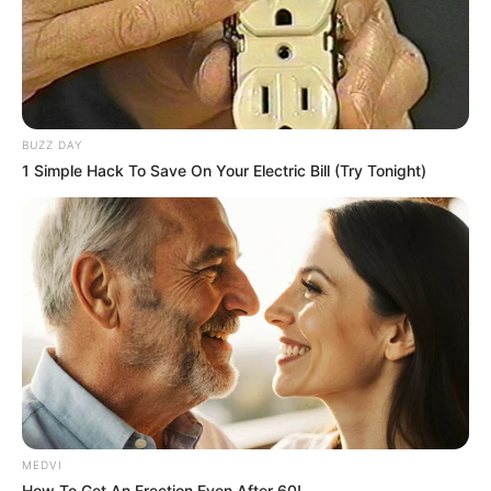
BUZZ DAY
1 Simple Hack To Save On Your Electric Bill (Try Tonight)
MEDVI
How To Get An Erection Even After 60!