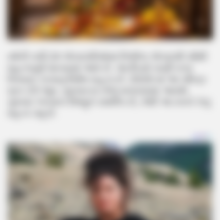
વર્ષની બધી 24 એકાદશીઓમાં નિર્જળા એકાદશી સૌથી
મહત્વપૂર્ણ માનવામાં આવે છે. આ દિવસે પાણી વગર
ઉપવાસ કરવાનું વિશેષ મહત્વ છે. 2026 માં આ પવિત્ર
વ્રત 25 જૂન, ગુરુવારના રોજ મનાવવામાં આવશે.
ગુરુવાર ભગવાન વિષ્ણુને સમર્પિત છે, તેથી આ વખતે તેનું
મહત્વ વધુ છે.