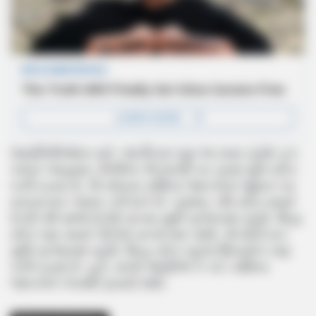
જ્યોતિષીઓના મતે, આ દિવસ ખૂબ જ ખાસ રહેશે. દૃક
પંચાંગ અનુસાર, નિર્જળા એકાદશી પર ત્રણ શુભ યોગ
બની રહ્યા છે, જે ચોક્કસ રાશિના જાતકોના જીવન પર
સકારાત્મક અસર કરી શકે છે. પ્રથમ, રવિ યોગ સવારે
5:25 થી સાંજે 4:29 વાગ્યા સુધી પ્રભાવમાં રહેશે. સિદ્ધ
યોગ પણ સવારે 10:53 વાગ્યે શરૂ થશે, જે મોડી રાત
સુધી પ્રભાવમાં રહેશે. સિદ્ધ યોગ પહેલા શિવયોગ પણ
બની રહ્યો છે. હવે, ચાલો જાણીએ કે કઈ રાશિના
જાતકોને તેનાથી ફાયદો થશે.