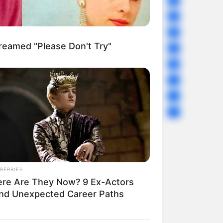
Sport
61
Story
60
Uncategorized
56
reamed "Please Don't Try"
Gandhinagar
47
Auto
28
Stock Market
11
Short News
4
Technology
2
BERRIES
re Are They Now? 9 Ex-Actors
nd Unexpected Career Paths