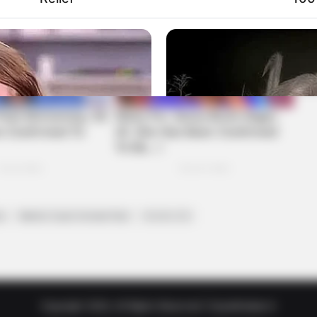
ws
Weather Expert Ambalal Patel
અંબાલાલ પટેલ
HABERION
To Sit Down Before You
A Trail Camera Capture
Copyright 2024, All Rights Reserved | Gujratkhabar.in