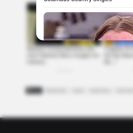
Tags
Breking News
Gujarat
Gujarat News
Latest Ne
HABERION
Remember Honey Boo Boo? Better 
See Her Now