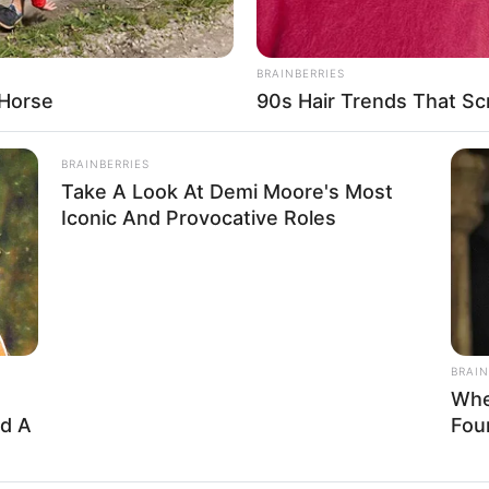
 શક્યતા વ્યક્ત કરવામાં આવી છે. સૌરાષ્ટ્રના
 છે. આ સિવાય તારીખ 17 થી 24 જુલાઈ દરમિયાન
ટલાક વિસ્તારમાં ભારે વરસાદની શક્યતા વ્યક્ત કરી છે.
BRAINBERRIES
ટલાક જિલ્લાઓ ના કેટલાક વિસ્તારોમાં પણ ભારે
 Horse
90s Hair Trends That Sc
BRAINBERRIES
Take A Look At Demi Moore's Most
Iconic And Provocative Roles
BRAIN
Whe
ed A
Fou