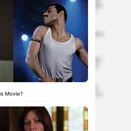
આપ્યો, પેલેટ ગનનો ઉપયોગ કરવાની
મંજુરી કોણે આપી? રાહુલ ગાંધીએ
અમિત શાહને પત્ર લખ્યો
2 weeks ago
કેનેડામાં કાર અકસ્માતમાં અમદાવાદના
કોમ્પ્યુટર એન્જિનિયરનું મોત
2 weeks ago
પેપર લીક વિરુદ્ધ કાલે નવું બિલ આવી
શકે છે, 10 વર્ષની જેલ અને 10 કરોડ
સુધીના દંડની જોગવાઈ
2 weeks ago
મોદીએ રાતે 12 વાગ્યે વીડિયો મેસેજ
is Movie?
જાહેર કરીને કહ્યું, પેપર લીક પર કડક
નિર્ણય લેવાશે
2 weeks ago
Categories