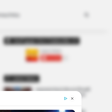
Search for
ivacy Policy
અમારી યુટ્યુબ ચેનલ ને Subscribe કરો
Latest News
અમદાવાદમાં મેયરને જોતા જ 3 દિવસથી
પાણીમાં રહેલા લોકોનો બાટલો ફાટ્યો
2 weeks ago
‘વિદ્યાર્થીઓને મારવાનો આદેશ કોણે