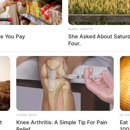
RURAL HEARTS
re You Pay
She Asked About Saturda
Four.
FORGE BODY
GLYC
t
Knee Arthritis: A Simple Tip For Pain
Eat
Relief
100