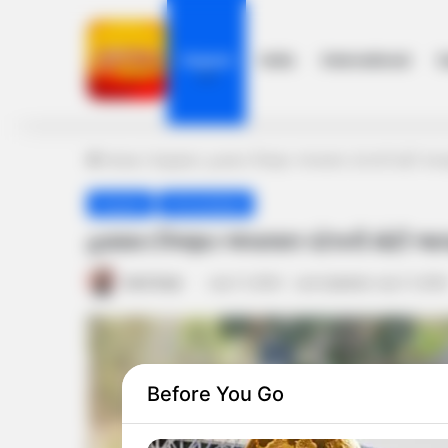
Gujarat
India
International
h
Home
/
Gujarat
/
હવામાન નિષ્ણાત અંબાલાલ પટેલની મોટી આગ
Gujarat
Ahmedabad
હવામાન નિષ્ણાત અંબાલાલ પટેલની મોટી આ
Amit Darji
July 11, 2024
Last Updated: July 11, 202
Before You Go