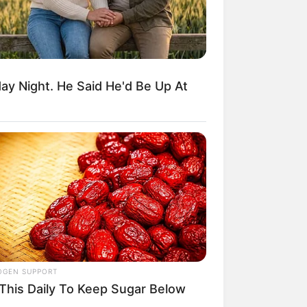
y Night. He Said He'd Be Up At
OGEN SUPPORT
 This Daily To Keep Sugar Below