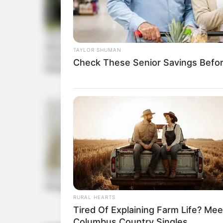
TAYLOR SHUMAN
Check These Senior Savings Befo
RURAL HEARTS
Tired Of Explaining Farm Life? Mee
Columbus Country Singles