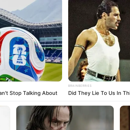
BRAINBERRIES
n't Stop Talking About
Did They Lie To Us In Th
વામાં હવે હવામાન નિષ્ણાત અંબાલાલ પટેલ દ્વારા
તેમના દ્વારા તારીખ 17 થી 24 જુલાઈ દરમિયાન