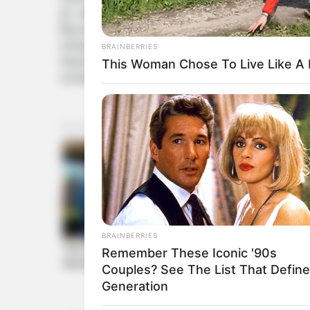
છે. દક્ષિણ ગુજરાતમાં ભારેથી અતિભારે વરસાદની
વિસ્તારોમાં પણ ભારે વરસાદની શક્યતા રહેલી
રાજ્યમાં ઉત્તર ગુજરાત અને મધ્ય ગુજરાતના કે
BRAINBERRIES
જ્યારે પંચમહાલ, સાબરકાંઠા, અરવલ્લી જેવા કે
This Woman Chose To Live Like A
વરસાદની શક્યતા વ્યક્ત કરવામાં આવી છે.
BRAINBERRIES
Remember These Iconic '90s
Couples? See The List That Defin
Generation