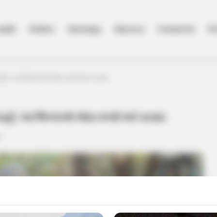
ealth
Politics
Astrology
About us
Contact Us
Pr
ાહી, આ જિલ્લાઓ જોવા મળશે ભારે વરસાદ
ગાહી, આ જિલ્લાઓ જોવા મળશે ભારે વરસાદ
4