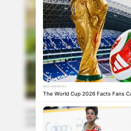
BRAINBERRIES
The World Cup 2026 Facts Fans Ca
રાજ્યમાં ધીરે-ધીરે વરસાદી માહોલ બનેલો છે. એ
વરસાદને લઈને મોટી આગાહી કરવામાં આવી છે. 
રાજ્યમાં ભારે વરસાદની આગાહી કરી છે.