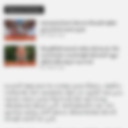
Related Articles
અમદાવાદમાં મેયરને જોતા જ 3 દિવસથી પાણીમાં
રહેલા લોકોનો બાટલો ફાટ્યો
2 Weeks Ago
‘વિદ્યાર્થીઓને મારવાનો આદેશ કોણે આપ્યો, પેલેટ
ગનનો ઉપયોગ કરવાની મંજુરી કોણે આપી? રાહુલ
ગાંધીએ અમિત શાહને પત્ર લખ્યો
2 Weeks Ago
ઘટનાની જાણ થતાં જ કરજણ ફાયર વિભાગ, સ્થાનિક
તરવૈયાઓ અને ગ્રામજનો સ્થળ પર પહોંચી ગયા હતા.
બાદમાં વડોદરા ફાયર બ્રિગેડની ટીમ પણ રેસ્ક્યુ
ઓપરેશનમાં જોડાઈ હતી. લાંબી શોધખોળ બાદ બંને
યુવકોના મૃતદેહ મળી આવતા પરિવારજનોમાં શોકની
લાગણી વ્યાપી ગઈ હતી.