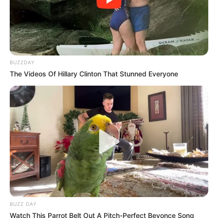
BUZZDAY
The Videos Of Hillary Clinton That Stunned Everyone
BUZZ DAY
Watch This Parrot Belt Out A Pitch-Perfect Beyonce Song