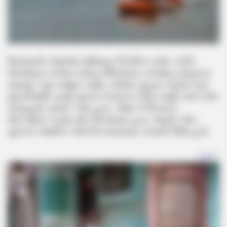
ઉનાળાની રજાઓ દરમિયાન પિકનિક સ્પોટ તરીકે
લોકપ્રિય બનેલા વડોદરા જિલ્લાના કરજણ તાલુકાના
રણાપુર ગામ નજીક નર્મદા નદીમાં નાહવા ગયેલા પાંચ
યુવકોમાંથી ત્રણ યુવકો અચાનક ઊંડા પાણી અને તેજ
પ્રવાહમાં ફસાઈ ગયા હતા. જેમાં બે પિતરાઈ
ભાઈઓના કરુણ મોત નિપજ્યા હતા, જ્યારે એક
યુવકને સ્થાનિક લોકોએ સમયસર બચાવી લીધો હતો.