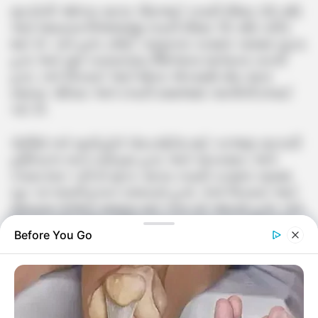
મૃતકોની ઓળખ સાગર પીરાભાઈ રબારી (ઉંમર 25 વર્ષ)
અને જયરામ બિજલાજી રબારી (ઉંમર 15 વર્ષ) તરીકે
થઈ છે. બંને હાલ ડભોઈ તાલુકાના કરમાલ ગામમાં રહેતા
હતા અને મૂળ બનાસકાંઠા જિલ્લાના ધાનેરાના વતની
હતા. બંને પિતરાઈ ભાઈઓના એકસાથે મોત થતાં
સમગ્ર પરિવાર અને રબારી સમાજમાં ગમગીની છવાઈ
ગઈ છે.
પોલીસે બંને મૃતદેહોને પોસ્ટમોર્ટમ માટે કરજણ સરકારી
હોસ્પિટલ ખાતે ખસેડ્યા હતા અને અકસ્માત અંગે
તપાસ શરૂ કરી છે.મૃતક સાગર રબારી કરમાલ ગામમાં
બુટ-ચપ્પલની દુકાન ચલાવતો હતો. તેનો પિતરાઈ ભાઈ
જયરામ વેકેશન માણવા માટે તેના ઘરે આવ્યો હતો. બંને
મિત્રો સાથે નર્મદા નદીમાં નાહવા ગયા હતા, જ્યાં આ
Before You Go
દુર્ઘટના બની હતી.
પરિવાર માટે વધુ દુઃખદ વાત એ છે કે સાગર રબારી
પરિણીત હતો અને માત્ર 15 દિવસ પહેલાં જ તેની
પત્નીએ પુત્રને જન્મ આપ્યો હતો. પોતાના નવજાત