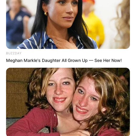
BUZZDAY
Meghan Markle's Daughter All Grown Up — See Her Now!