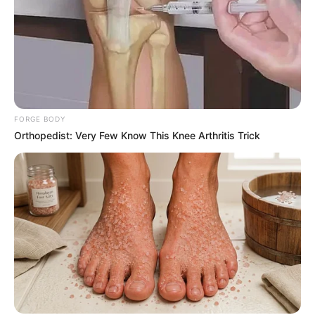
પુત્રનું મોઢું પણ ન જોઈ શકેલા સાગરના અકાળે
અવસાનથી પરિવાર પર આભ તૂટી પડ્યું છે. બંને
મૃતકોના અંતિમ સંસ્કાર માટે તેમના પાર્થિવ દેહને ધાનેરા
લઈ જવામાં આવ્યા હતા.
FORGE BODY
Orthopedist: Very Few Know This Knee Arthritis Trick