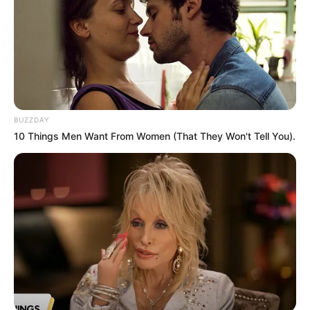
BUZZDAY
10 Things Men Want From Women (That They Won't Tell You).