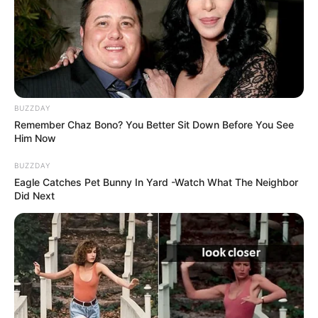
અમારી યુટ્યુબ ચેનલ ને Subscribe કરો
BUZZDAY
Latest News
Remember Chaz Bono? You Better Sit Down Before You See
Him Now
અમદાવાદમાં મેયરને જોતા જ 3 દિવસથી પાણીમાં
રહેલા લોકોનો બાટલો ફાટ્યો
BUZZDAY
2 weeks ago
Eagle Catches Pet Bunny In Yard -Watch What The Neighbor
Did Next
‘વિદ્યાર્થીઓને મારવાનો આદેશ કોણે આપ્યો, પેલેટ
ગનનો ઉપયોગ કરવાની મંજુરી કોણે આપી? રાહુલ
ગાંધીએ અમિત શાહને પત્ર લખ્યો
2 weeks ago
કેનેડામાં કાર અકસ્માતમાં અમદાવાદના કોમ્પ્યુટર
એન્જિનિયરનું મોત
2 weeks ago