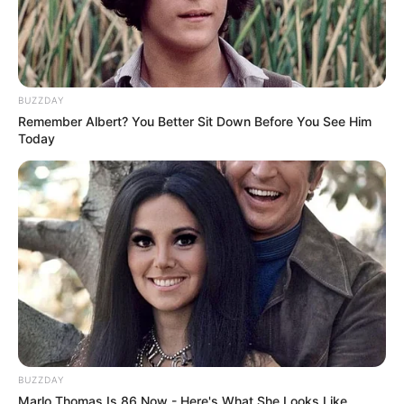
BUZZDAY
Remember Albert? You Better Sit Down Before You See Him
Today
BUZZDAY
Marlo Thomas Is 86 Now - Here's What She Looks Like