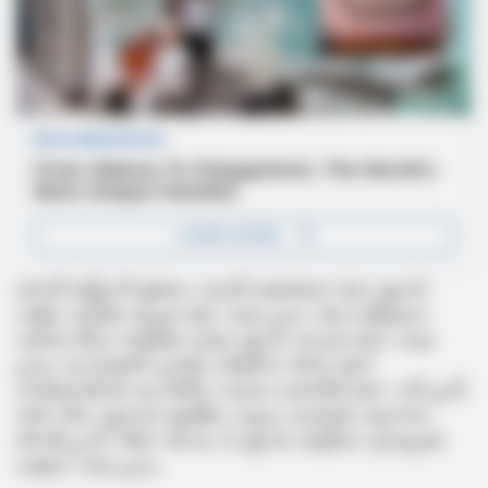
મળતી માહિતી મુજબ, રબારી સમાજના પાંચ યુવકો
નર્મદા નદીમાં નાહવા માટે ગયા હતા. આ દરમિયાન
નદીના ઊંડા પાણીમાં ત્રણ યુવકો ગરકાવ થઈ ગયા
હતા. ઘટનાસ્થળે હાજર સ્થાનિક લોકો અને
તરવૈયાઓએ તાત્કાલિક બચાવ કામગીરી શરૂ કરી હતી
અને એક યુવકને સુરક્ષિત બહાર કાઢવામાં સફળતા
મેળવી હતી. જોકે અન્ય બે યુવકો પાણીના પ્રવાહમાં
તણાઈ ગયા હતા.