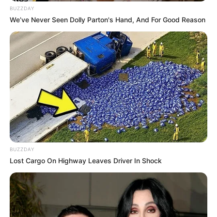
BUZZDAY
We’ve Never Seen Dolly Parton's Hand, And For Good Reason
BUZZDAY
Lost Cargo On Highway Leaves Driver In Shock
Tags
નર્મદા
સાગર રબારી