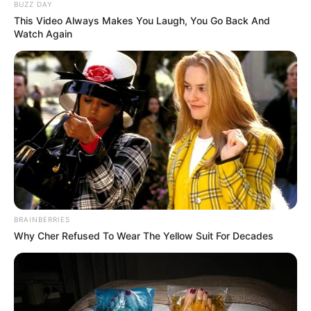
BUZZ DAY
નિર્ણયોની આર્થિક વિકાસ દર પર વધારે અસર થશે તેવું
This Video Always Makes You Laugh, You Go Back And
લાગતું નથી.
Watch Again
BRAINBERRIES
Why Cher Refused To Wear The Yellow Suit For Decades