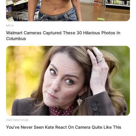
અમારી યુટ્યુબ ચેનલ ને Subscribe કરો
MFH
Walmart Cameras Captured These 30 Hilarious Photos In
Columbus
Latest News
અમદાવાદમાં મેયરને જોતા જ 3 દિવસથી પાણીમાં
રહેલા લોકોનો બાટલો ફાટ્યો
2 weeks ago
‘વિદ્યાર્થીઓને મારવાનો આદેશ કોણે આપ્યો, પેલેટ
ગનનો ઉપયોગ કરવાની મંજુરી કોણે આપી? રાહુલ
ગાંધીએ અમિત શાહને પત્ર લખ્યો
INSTANTHUB
2 weeks ago
You’ve Never Seen Kate React On Camera Quite Like This
કેનેડામાં કાર અકસ્માતમાં અમદાવાદના કોમ્પ્યુટર