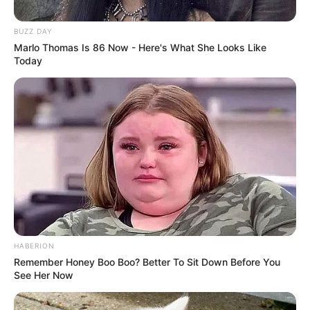
ગઈ છે. વર્તમાન નાણાકીય વર્ષ (2019-20) ના બીજા
ક્વાર્ટરમાં જીડીપીનો આંકડો 4.5 ટકા પર પહોંચી ગયો
BUZZ DAY
છે. લગભગ 6 વર્ષમાં કોઈ પણ એક ક્વાર્ટરમાં આ સૌથી
Marlo Thomas Is 86 Now - Here's What She Looks Like
મોટો ઘટાડો છે.
Today
HABERION
Remember Honey Boo Boo? Better To Sit Down Before You
See Her Now