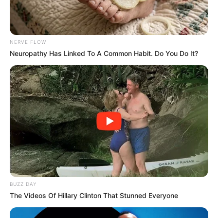
NERVE FLOW
Neuropathy Has Linked To A Common Habit. Do You Do It?
BUZZ DAY
The Videos Of Hillary Clinton That Stunned Everyone