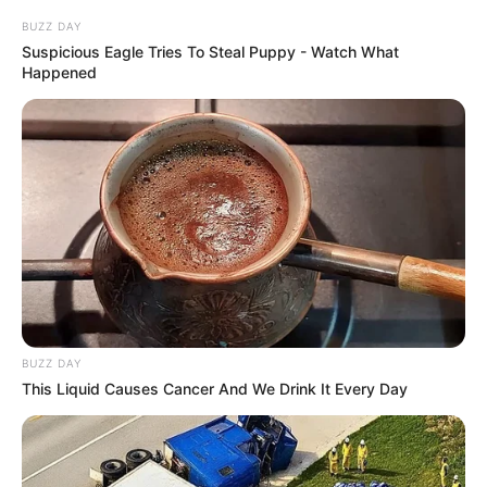
એન્જિનિયરનું મોત
2 weeks ago
BUZZ DAY
Suspicious Eagle Tries To Steal Puppy - Watch What
Happened
પેપર લીક વિરુદ્ધ કાલે નવું બિલ આવી શકે છે, 10
વર્ષની જેલ અને 10 કરોડ સુધીના દંડની જોગવાઈ
2 weeks ago
મોદીએ રાતે 12 વાગ્યે વીડિયો મેસેજ જાહેર કરીને
કહ્યું, પેપર લીક પર કડક નિર્ણય લેવાશે
2 weeks ago
Categories
Gujarat
3,834
BUZZ DAY
India
2,164
This Liquid Causes Cancer And We Drink It Every Day
News
1,078
Astrology
521
International
475