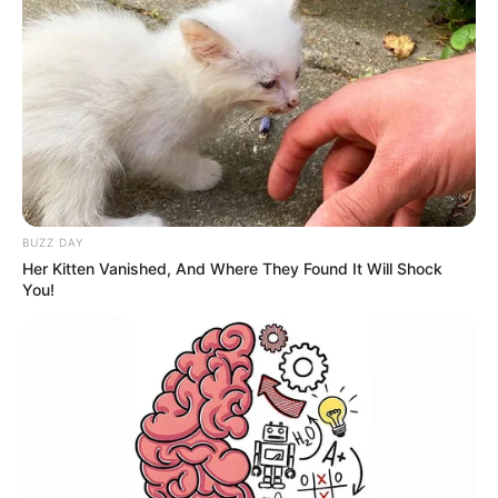
મહત્વની વાત એ છે કે દેશનો જીડીપી સતત 6
ક્વાર્ટર્સથી નીચે આવી રહ્યો છે. ગયા નાણાકીય વર્ષ
2019 ના પહેલા ક્વાર્ટરમાં વિકાસ દર 8 ટકા હતો,
ત્યારબાદ બીજા ક્વાર્ટરમાં તે ઘટીને 7 ટકા રહ્યો હતો.
એ જ રીતે પાછલા નાણાકીય વર્ષના ત્રીજા ક્વાર્ટરમાં
જીડીપી ગ્રોથ રેટ 6 ટકા અને ચોથા ક્વાર્ટરમાં 8.8 ટકા
BUZZ DAY
હતો.
Her Kitten Vanished, And Where They Found It Will Shock
You!
Related Articles
અમદાવાદ-રાજકોટ હાઇવે બાજુ જાઓ તો આ ફાર્મમાં
જમવા માટે એકવાર ચોક્કસ જાઓ, ખૂબ જ સ્વાદિષ્ટ
જમવાનું મળે છે,
April 24, 2023
કફને છાતીમાંથી ખેંચી ખેંચીને બહાર કાઢે તેવી