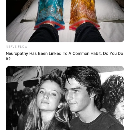
NERVE FLOW
Neuropathy Has Been Linked To A Common Habit. Do You Do
It?