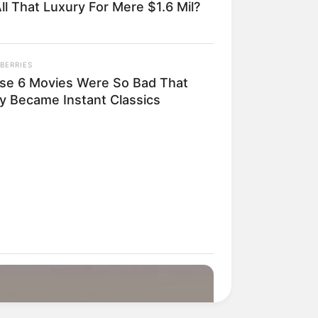
ll That Luxury For Mere $1.6 Mil?
BERRIES
se 6 Movies Were So Bad That
y Became Instant Classics