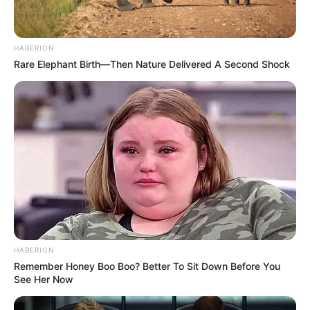
HABERION
Rare Elephant Birth—Then Nature Delivered A Second Shock
Tags
Gujarat
Gujarat News
News
પંચમહાલ
અમારી યુટ્યુબ ચેનલ ને Subscribe કરો
HABERION
Remember Honey Boo Boo? Better To Sit Down Before You
See Her Now