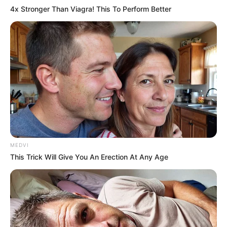
4x Stronger Than Viagra! This To Perform Better
MEDVI
This Trick Will Give You An Erection At Any Age