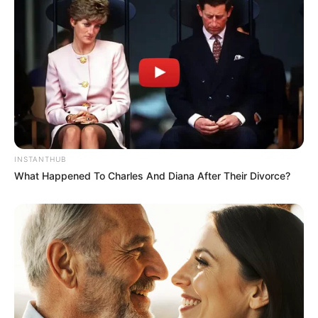
Latest News
અમદાવાદમાં મેયરને જોતા જ 3 દિવસથી પાણીમાં
રહેલા લોકોનો બાટલો ફાટ્યો
2 weeks ago
‘વિદ્યાર્થીઓને મારવાનો આદેશ કોણે આપ્યો, પેલેટ
ગનનો ઉપયોગ કરવાની મંજુરી કોણે આપી? રાહુલ
ગાંધીએ અમિત શાહને પત્ર લખ્યો
2 weeks ago
INSTANTHUB
What Happened To Charles And Diana After Their Divorce?
કેનેડામાં કાર અકસ્માતમાં અમદાવાદના કોમ્પ્યુટર
એન્જિનિયરનું મોત
2 weeks ago
પેપર લીક વિરુદ્ધ કાલે નવું બિલ આવી શકે છે, 10
વર્ષની જેલ અને 10 કરોડ સુધીના દંડની જોગવાઈ
2 weeks ago
મોદીએ રાતે 12 વાગ્યે વીડિયો મેસેજ જાહેર કરીને