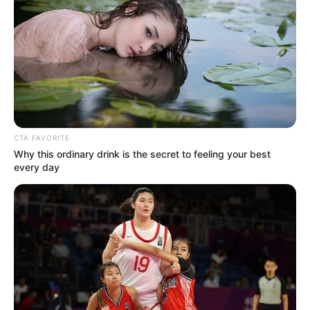
CTA FAVORITE
Why this ordinary drink is the secret to feeling your best
every day
જાણકારી મુજબ, ગોધરાના ભુરાવાવ વિસ્તારના
કૃષ્ણનગર સોસાયટીના મકાનમાંથી ક્રિકેટ સટ્ટો રમાડતા
ત્રણ બુકીઓને સ્ટેટ મોનિટરિંગ સેલ દ્વારા દરોડા પાડી
ઝડપી પાડવામાં આવ્યા છે. તેની સાથે ઝડપાયેલા
બુકીઓ પાસેથી 23 મોબાઈલ ફોન 1 લેપટોપ 1 ટેબલેટ
DVR મળી કુલ 4 લાખ 62 હજારનો મુદ્દામાલ જપ્ત